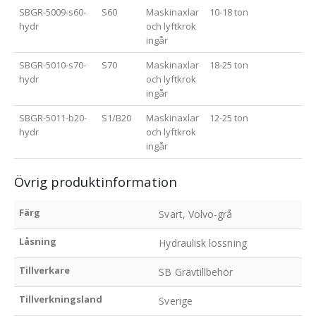
SBGR-5009-s60-
S60
Maskinaxlar
10-18 ton
hydr
och lyftkrok
ingår
SBGR-5010-s70-
S70
Maskinaxlar
18-25 ton
hydr
och lyftkrok
ingår
SBGR-5011-b20-
S1/B20
Maskinaxlar
12-25 ton
hydr
och lyftkrok
ingår
Övrig produktinformation
Färg
Svart, Volvo-grå
Låsning
Hydraulisk lossning
Tillverkare
SB Grävtillbehör
Tillverkningsland
Sverige