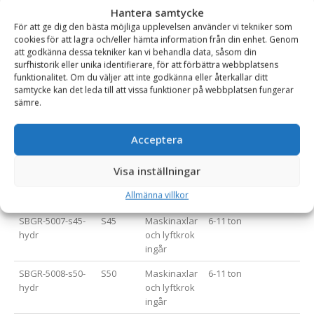
Hantera samtycke
*=Snabbfäste med uddamått på axlar levereras utan axlar.
För att ge dig den bästa möjliga upplevelsen använder vi tekniker som
cookies för att lagra och/eller hämta information från din enhet. Genom
att godkänna dessa tekniker kan vi behandla data, såsom din
surfhistorik eller unika identifierare, för att förbättra webbplatsens
Varianttabell
funktionalitet. Om du väljer att inte godkänna eller återkallar ditt
samtycke kan det leda till att vissa funktioner på webbplatsen fungerar
sämre.
Artikelnummer
Fäste
Öv. info
Rek. Maskinvikt (ton)
SBGR-5005-s30-
S30/180
.
1-2.5 ton
Acceptera
180-hydr
SBGR-5006-s40-
S40
Maskinaxlar
2.5-5 ton
Visa inställningar
hydr
och lyftkrok
Allmänna villkor
ingår
SBGR-5007-s45-
S45
Maskinaxlar
6-11 ton
hydr
och lyftkrok
ingår
SBGR-5008-s50-
S50
Maskinaxlar
6-11 ton
hydr
och lyftkrok
ingår