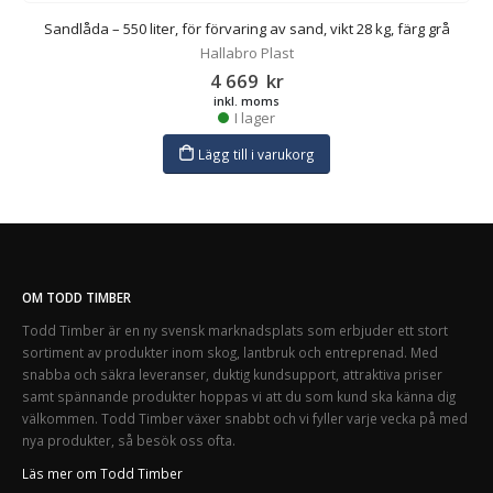
Sandlåda – 550 liter, för förvaring av sand, vikt 28 kg, färg grå
Hallabro Plast
4 669
kr
inkl. moms
I lager
Lägg till i varukorg
OM TODD TIMBER
Todd Timber är en ny svensk marknadsplats som erbjuder ett stort
sortiment av produkter inom skog, lantbruk och entreprenad. Med
snabba och säkra leveranser, duktig kundsupport, attraktiva priser
samt spännande produkter hoppas vi att du som kund ska känna dig
välkommen. Todd Timber växer snabbt och vi fyller varje vecka på med
nya produkter, så besök oss ofta.
Läs mer om Todd Timber