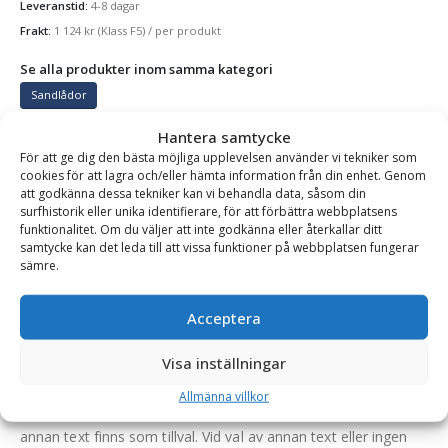
Leveranstid:
4-8 dagar
Frakt:
1 124
kr
(Klass F5)
/ per produkt
Se alla produkter inom samma kategori
Sandlådor
Hantera samtycke
För att ge dig den bästa möjliga upplevelsen använder vi tekniker som
cookies för att lagra och/eller hämta information från din enhet. Genom
BESKRIVNING
att godkänna dessa tekniker kan vi behandla data, såsom din
surfhistorik eller unika identifierare, för att förbättra webbplatsens
funktionalitet. Om du väljer att inte godkänna eller återkallar ditt
Sandlåda – 250 liter, för förvaring av sand, vikt 16 kg,
samtycke kan det leda till att vissa funktioner på webbplatsen fungerar
sämre.
färg mossgrön
Locket är korrugerat vilket ger stabilitet och styrka. Sandlådan
Acceptera
och locket har inga råytor, både ut- och insida är helt släta.
Varje sandlåda har invändigt monterad kätting som stopp för
Visa inställningar
locket i uppfällt läge. Gångjärn, bult och kätting är
Allmänna villkor
galvaniserade. Texten SAND är standard på sandlådan men
annan text finns som tillval. Vid val av annan text eller ingen