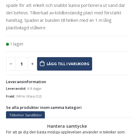
spade för att enkelt och snabbt kunna portionera ut sand där
det behövs. Tillverkad av köldbeständig plast med förstärkt
handtag. Spaden är bunden till hinken med en 1 m lång
plastbelagd stålwire.
I lager
LÄGG TILL I VARUKORG
Leveransinformation
Leveranstid:
4-8 dagar
Frakt:
349
kr
(Klass D2)
Se alla produkter inom samma kategori
Tillbehör Sandlådor
Hantera samtycke
För att ge dig den bästa möjliga upplevelsen använder vi tekniker som