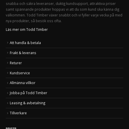
snabba och säkra leveranser, duktig kundsupport, attraktiva priser
samt spännande produkter hoppas vi att du som kund ska känna dig
välkommen. Todd Timber växer snabbt och vi fyller varje vecka på med
nya produkter, så besök oss ofta.
Läs mer om Todd Timber
Att handla & betala
Frakt & leverans
Returer
Kundservice
Allmänna villkor
Jobba på Todd Timber
Leasing & avbetalning
Tillverkare
PRISER