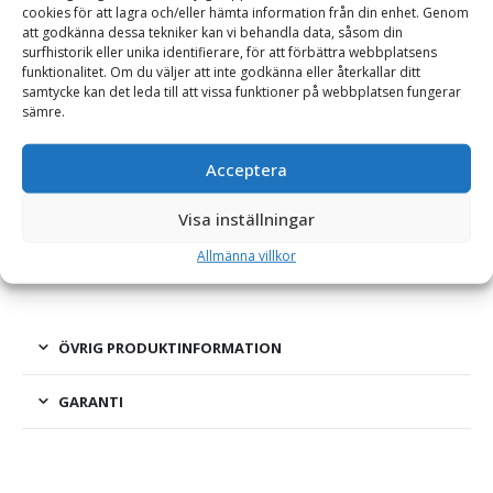
cookies för att lagra och/eller hämta information från din enhet. Genom
BESKRIVNING
att godkänna dessa tekniker kan vi behandla data, såsom din
surfhistorik eller unika identifierare, för att förbättra webbplatsens
funktionalitet. Om du väljer att inte godkänna eller återkallar ditt
samtycke kan det leda till att vissa funktioner på webbplatsen fungerar
Sandhink med spade
sämre.
Det självklara tillbehöret till sandlådorna – en sandhink med
spade för att enkelt och snabbt kunna portionera ut sand där
Acceptera
det behövs. Tillverkad av köldbeständig plast med förstärkt
Visa inställningar
handtag. Spaden är bunden till hinken med en 1 m lång
plastbelagd stålwire.
Allmänna villkor
ÖVRIG PRODUKTINFORMATION
GARANTI