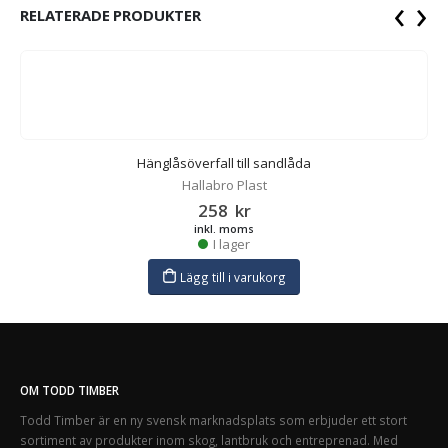
‹
›
RELATERADE PRODUKTER
Hänglåsöverfall till sandlåda
Hallabro Plast
258
kr
inkl. moms
I lager
Lägg till i varukorg
OM TODD TIMBER
Todd Timber är en ny svensk marknadsplats som erbjuder ett stort
sortiment av produkter inom skog, lantbruk och entreprenad. Med