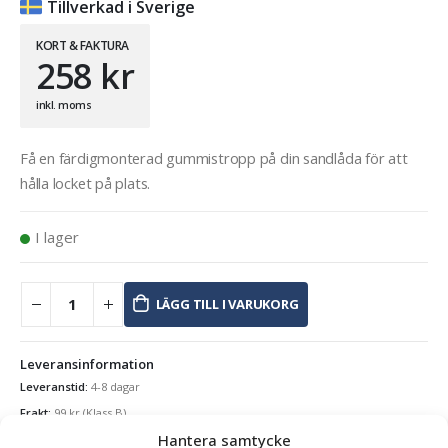
Tillverkad i Sverige
KORT & FAKTURA
258
kr
inkl. moms
Få en färdigmonterad gummistropp på din sandlåda för att
hålla locket på plats.
I lager
LÄGG TILL I VARUKORG
Leveransinformation
Leveranstid:
4-8 dagar
Frakt:
99
kr
(Klass B)
Hantera samtycke