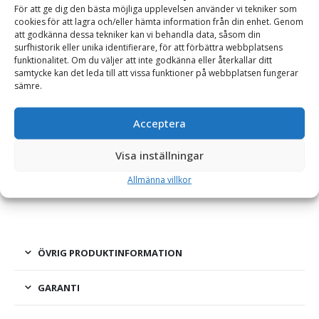
Se alla produkter inom samma kategori
För att ge dig den bästa möjliga upplevelsen använder vi tekniker som
Tillbehör Sandlådor
cookies för att lagra och/eller hämta information från din enhet. Genom
att godkänna dessa tekniker kan vi behandla data, såsom din
surfhistorik eller unika identifierare, för att förbättra webbplatsens
funktionalitet. Om du väljer att inte godkänna eller återkallar ditt
samtycke kan det leda till att vissa funktioner på webbplatsen fungerar
BESKRIVNING
sämre.
Acceptera
Gummistropp till sandlåda
Få en färdigmonterad gummistropp på din sandlåda för att
Visa inställningar
hålla locket på plats. Gummistroppen monteras direkt på
Allmänna villkor
fabrik vid beställning av låda.
ÖVRIG PRODUKTINFORMATION
GARANTI