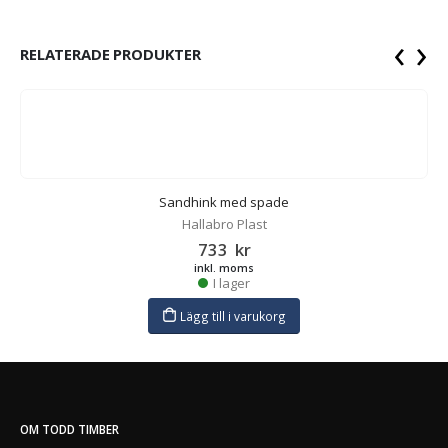
‹
›
RELATERADE PRODUKTER
Sandhink med spade
Hallabro Plast
733
kr
inkl. moms
I lager
Lägg till i varukorg
OM TODD TIMBER