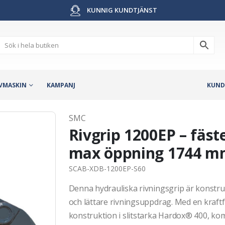
KUNNIG KUNDTJÄNST
VMASKIN
KAMPANJ
KUND
SMC
Rivgrip 1200EP – fäst
max öppning 1744 mm
SCAB-XDB-1200EP-S60
Denna hydrauliska rivningsgrip är konstru
och lättare rivningsuppdrag. Med en kraftf
konstruktion i slitstarka Hardox® 400, kom