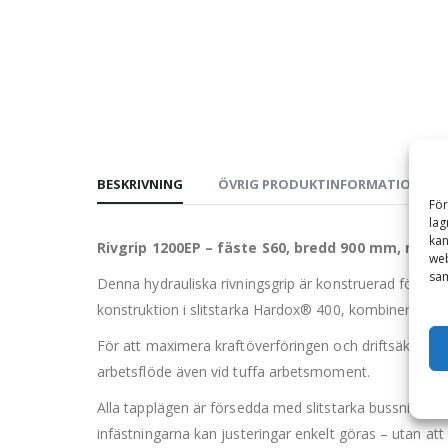
BESKRIVNING
ÖVRIG PRODUKTINFORMATION
För
lag
kan
Rivgrip 1200EP – fäste S60, bredd 900 mm, max 
web
sam
Denna hydrauliska rivningsgrip är konstruerad för att 
konstruktion i slitstarka Hardox® 400, kombinerar gri
För att maximera kraftöverföringen och driftsäkerhete
arbetsflöde även vid tuffa arbetsmoment.
Alla tapplägen är försedda med slitstarka bussningar,
infästningarna kan justeringar enkelt göras – utan att