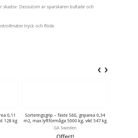
ör skador. Dessutom är sparskären bultade och
trollmäter tryck och flöde.
‹
›
area 0,11
Sorteringsgrip – fäste S60, griparea 0,34
Rivgrip 1600
kt 128 kg
m2, max lyftförmåga 5000 kg, vikt 547 kg
mm, max öpp
GA Sweden
Offert!