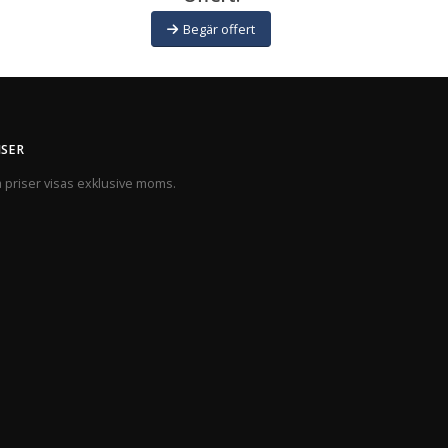
Begär offert
ISER
a priser visas exklusive moms.