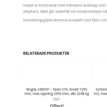
Svepet är konstruerat med shimsbara ändstopp som s
utbytbara, vilket gör underhåll och komponentbyte bå
Demoleringsgripen levereras komplett med fäste och 4
RELATERADE PRODUKTER
0, bredd 1250
Rivgrip 2400EP – fäste S70, bredd 1250
Sorteri
vikt 2248 kg
mm, max öppning 2350 mm, vikt 2248 kg
m2, max 
SMC
Offert!