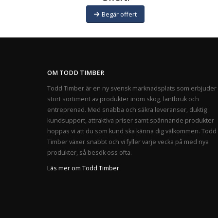
Begär offert
OM TODD TIMBER
Todd Timber är en ny svensk marknadsplats som erbjuder 
stort sortiment av produkter inom skog, lantbruk och
entreprenad. Med snabba och säkra leveranser, duktig
kundsupport, attraktiva priser samt spännande produkter
hoppas vi att du som kund ska känna dig välkommen. Todd
Timber växer snabbt och vi fyller varje vecka på med nya
produkter, så besök oss ofta.
Läs mer om Todd Timber