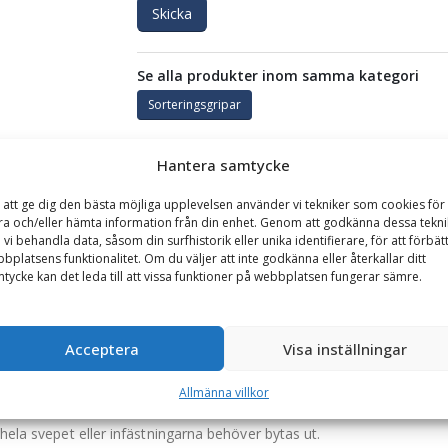
Skicka
Se alla produkter inom samma kategori
Sorteringsgripar
Hantera samtycke
GARANTI
 att ge dig den bästa möjliga upplevelsen använder vi tekniker som cookies för 
ra och/eller hämta information från din enhet. Genom att godkänna dessa tekni
 vi behandla data, såsom din surfhistorik eller unika identifierare, för att förbät
öppning 1744 mm, vikt 1050 kg
bplatsens funktionalitet. Om du väljer att inte godkänna eller återkallar ditt
tycke kan det leda till att vissa funktioner på webbplatsen fungerar sämre.
möta kraven vid sorteringsarbete och lättare rivningsuppdrag. Med en 
pen precision, hållbarhet och prestanda i ett och samma verktyg.
n är rivningsgripen utrustad med dubbla hydraulkolvar samt två rotat
Acceptera
Visa inställningar
Allmänna villkor
 vilket minimerar belastningen på svepets infästningar och förlänger 
 hela svepet eller infästningarna behöver bytas ut.