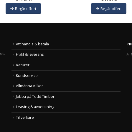
Begär offert
Begär offert
Att handla & betala
PR
ett
All
Frakt & leverans
Returer
Kundservice
Allmänna villkor
Jobba på Todd Timber
Leasing & avbetalning
Tillverkare