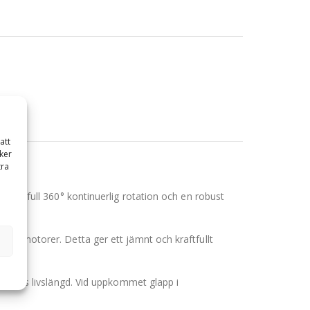
att
ker
tra
kraftfull 360° kontinuerlig rotation och en robust
ionsmotorer. Detta ger ett jämnt och kraftfullt
gripens livslängd. Vid uppkommet glapp i