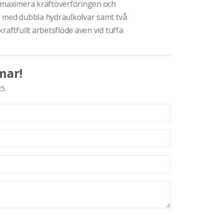
t maximera kraftöverföringen och
d med dubbla hydraulkolvar samt två
raftfullt arbetsflöde även vid tuffa
mar!
25.