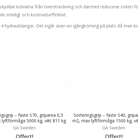
kyddar kolvarna från översträckning och därmed reducerar risken f
de smidigt och kostnadseffektivt.
 hydraulslangar. Det ingår även en igångkörning på plats då man kon
ngsgrip – fäste S70, griparea 0,5
Sorteringsgrip – fäste S40, grip
lyftförmåga 5000 kg, vikt 811 kg
m2, max lyftförmåga 1500 kg, vi
GA Sweden
GA Sweden
Offert!
Offert!