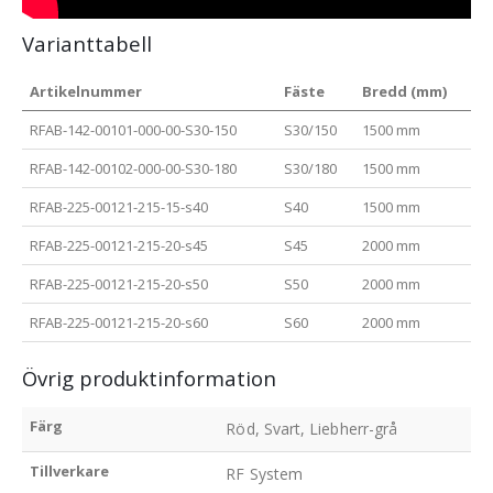
Varianttabell
Artikelnummer
Fäste
Bredd (mm)
RFAB-142-00101-000-00-S30-150
S30/150
1500 mm
RFAB-142-00102-000-00-S30-180
S30/180
1500 mm
RFAB-225-00121-215-15-s40
S40
1500 mm
RFAB-225-00121-215-20-s45
S45
2000 mm
RFAB-225-00121-215-20-s50
S50
2000 mm
RFAB-225-00121-215-20-s60
S60
2000 mm
Övrig produktinformation
Färg
Röd, Svart, Liebherr-grå
Tillverkare
RF System