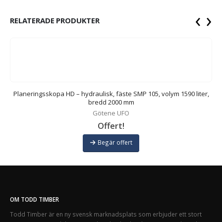
‹
›
RELATERADE PRODUKTER
dd
Planeringsskopa HD – hydraulisk, fäste SMP 105, volym 1590 liter,
bredd 2000 mm
Götene UFO
Offert!
Begär offert
OM TODD TIMBER
Todd Timber är en ny svensk marknadsplats som erbjuder ett stort