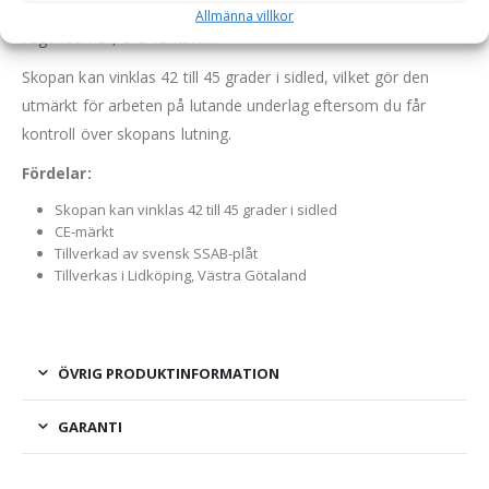
är användbar inom oavsett om det gäller entreprenad,
Allmänna villkor
vägunderhåll, eller lantbruk.
Skopan kan vinklas 42 till 45 grader i sidled, vilket gör den
utmärkt för arbeten på lutande underlag eftersom du får
kontroll över skopans lutning.
Fördelar:
Skopan kan vinklas 42 till 45 grader i sidled
CE-märkt
Tillverkad av svensk SSAB-plåt
Tillverkas i Lidköping, Västra Götaland
ÖVRIG PRODUKTINFORMATION
GARANTI