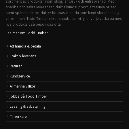
sortiment av produkter inom skog, lantbruk och entreprenad. Med
snabba och säkra leveranser, duktig kundsupport, attraktiva priser
samt spännande produkter hoppas vi att du som kund ska känna dig
välkommen. Todd Timber växer snabbt och vi fyller varje vecka på med
nya produkter, så besök oss ofta.
Läs mer om Todd Timber
Att handla & betala
Frakt & leverans
Returer
Kundservice
Allmänna villkor
Jobba på Todd Timber
Leasing & avbetalning
Tillverkare