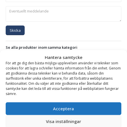
Skicka
Se alla produkter inom samma kategori
Hydrauliska Planeringsskopor
Hantera samtycke
För att ge dig den bästa möjliga upplevelsen använder vi tekniker som
cookies för att lagra och/eller hämta information från din enhet. Genom
att godkänna dessa tekniker kan vi behandla data, såsom din
BESKRIVNING
surfhistorik eller unika identifierare, för att förbättra webbplatsens
funktionalitet. Om du väljer att inte godkänna eller återkallar ditt
samtycke kan det leda till att vissa funktioner på webbplatsen fungerar
sämre.
Planeringsskopa – hydraulisk, fäste S40, volym 90 liter,
bredd 1000 mm
Acceptera
Hydraulisk planeringsskopa med liggande cylindrar för
Visa inställningar
markplaneringsarbeten med grävmaskin.
Denna skopa