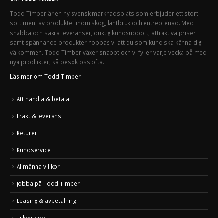
Todd Timber är en ny svensk marknadsplats som erbjuder ett stort
sortiment av produkter inom skog, lantbruk och entreprenad. Med
snabba och säkra leveranser, duktig kundsupport, attraktiva priser
samt spännande produkter hoppas vi att du som kund ska känna dig
välkommen. Todd Timber växer snabbt och vi fyller varje vecka på med
nya produkter, så besök oss ofta.
Läs mer om Todd Timber
Att handla & betala
Frakt & leverans
Returer
Kundservice
Allmänna villkor
Jobba på Todd Timber
Leasing & avbetalning
Tillverkare