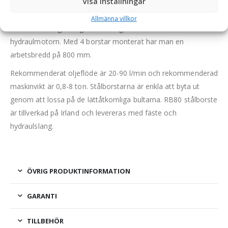
Visa inställningar
Det finns även mjukare borst att sätta dit. Tack vare
växellådan som sitter mellan hydraulmotorn och borsthuvudet
Allmänna villkor
får man en hög hastighet med lågt flöde vilket även skonar
hydraulmotorn. Med 4 borstar monterat har man en
arbetsbredd på 800 mm.
Rekommenderat oljeflöde är 20-90 l/min och rekommenderad
maskinvikt är 0,8-8 ton. Stålborstarna är enkla att byta ut
genom att lossa på de lättåtkomliga bultarna. RB80 stålborste
är tillverkad på Irland och levereras med fäste och
hydraulslang.
ÖVRIG PRODUKTINFORMATION
GARANTI
TILLBEHÖR