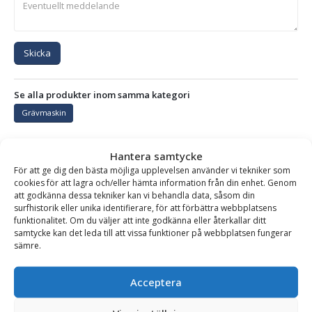
Skicka
Se alla produkter inom samma kategori
Grävmaskin
Hantera samtycke
BESKRIVNING
För att ge dig den bästa möjliga upplevelsen använder vi tekniker som
cookies för att lagra och/eller hämta information från din enhet. Genom
att godkänna dessa tekniker kan vi behandla data, såsom din
surfhistorik eller unika identifierare, för att förbättra webbplatsens
Ogräsborste RB80 för grävmaskin – fäste S30/150,
funktionalitet. Om du väljer att inte godkänna eller återkallar ditt
samtycke kan det leda till att vissa funktioner på webbplatsen fungerar
arbetsbredd 800 mm, 4 borsthuvuden
sämre.
RB80 roterande stålborste för grävmaskin är ogräsets skräck!
Med sina 4 borsthuvuden har den en stor kapacitet. Med
Acceptera
stålborsten monterade gör den riktigt rent i fogar och vrår.