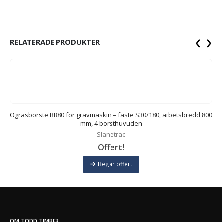
‹
›
RELATERADE PRODUKTER
Ogräsborste RB80 för grävmaskin – fäste S30/180, arbetsbredd 800
mm, 4 borsthuvuden
Slanetrac
Offert!
Begär offert
OM TODD TIMBER