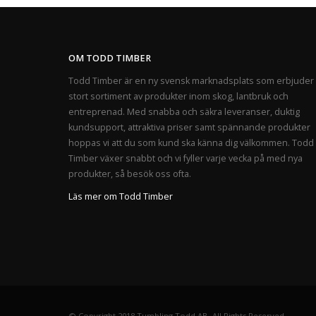
OM TODD TIMBER
Todd Timber är en ny svensk marknadsplats som erbjuder 
stort sortiment av produkter inom skog, lantbruk och
entreprenad. Med snabba och säkra leveranser, duktig
kundsupport, attraktiva priser samt spännande produkter
hoppas vi att du som kund ska känna dig välkommen. Todd
Timber växer snabbt och vi fyller varje vecka på med nya
produkter, så besök oss ofta.
Läs mer om Todd Timber
© Copyright 2018 Tumbling Todd AB. All Rights Reserved.