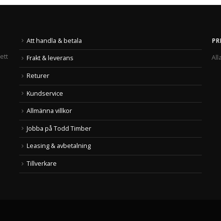
Att handla & betala
PR
ett
All
Frakt & leverans
Returer
Kundservice
Allmänna villkor
Jobba på Todd Timber
Leasing & avbetalning
Tillverkare