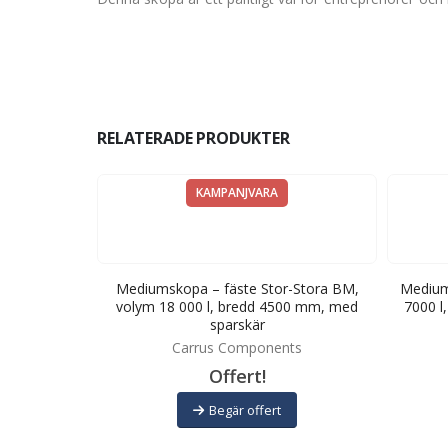
RELATERADE PRODUKTER
KAMPANJVARA
-Stora BM,
Mediumskopa – fäste Stor-Stora BM,
Medium
00 mm, med
volym 18 000 l, bredd 4500 mm, med
7000 l
sparskär
ts
Carrus Components
Offert!
Begär offert