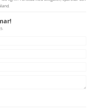
åland.
mar!
25.