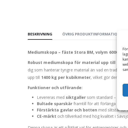
BESKRIVNING
ÖVRIG PRODUKTINFORMATION
För
Mediumskopa – fäste Stora BM, volym 6000 l, b
lag
kan
Robust mediumskopa för material upp till 1400
web
sam
dig som hanterar tyngre material än vad en traditione
upp till
1400 kg per kubikmeter
, vilket gör den id
Funktioner och utförande:
Levereras med
siktgaller
som standard – skyddar
Bultade sparskär
framtill för att förlänga skopa
Förstärkta gavlar och botten
med slitstål för 
CE-märkt
och tillverkad med hög kvalitet i Sävs
Denna skopa är ett pålitligt val för entreprenörer oc