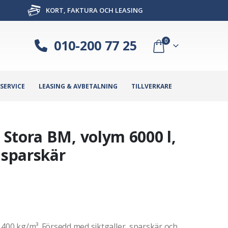
KORT, FAKTURA OCH LEASING
010-200 77 25
0
SERVICE
LEASING & AVBETALNING
TILLVERKARE
Stora BM, volym 6000 l,
sparskär
1400 kg/m³. Försedd med siktgaller, sparskär och