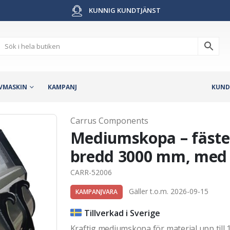
KUNNIG KUNDTJÄNST
VMASKIN
KAMPANJ
KUND
Carrus Components
Mediumskopa – fäste 
bredd 3000 mm, med 
CARR-52006
Gäller t.o.m. 2026-09-15
KAMPANJVARA
Tillverkad i Sverige
Kraftig mediumskopa för material upp till 