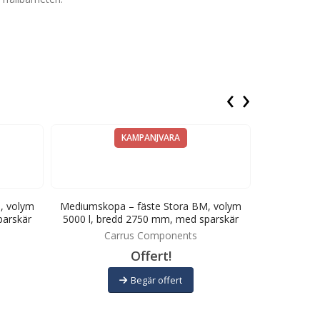
‹
›
KAMPANJVARA
, volym
Mediumskopa – fäste Stora BM, volym
Mediumskopa
parskär
5000 l, bredd 2750 mm, med sparskär
000 l, br
Carrus Components
C
Offert!
Begär offert