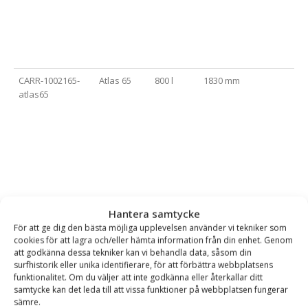
CARR-1002165-
Atlas 65
800 l
1830 mm
atlas65
Hantera samtycke
CARR-1001717
Stora BM
1600 l
2300 mm
För att ge dig den bästa möjliga upplevelsen använder vi tekniker som
cookies för att lagra och/eller hämta information från din enhet. Genom
att godkänna dessa tekniker kan vi behandla data, såsom din
surfhistorik eller unika identifierare, för att förbättra webbplatsens
funktionalitet. Om du väljer att inte godkänna eller återkallar ditt
samtycke kan det leda till att vissa funktioner på webbplatsen fungerar
sämre.