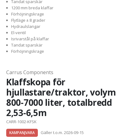
Tandat sparskär
1200 mm breda klaffar
Förhöjningskrage
Flytläge ± 8 grader
Hydraulslangar
El-ventil
Isrivarstål på klaffar
Tandat sparskär
Förhöjningskrage
Carrus Components
Klaffskopa för
hjullastare/traktor, volym
800-7000 liter, totalbredd
2,53-6,5m
CARR-1002-KFSK
Gäller t.o.m. 2026-09-15
KAMPANJVARA