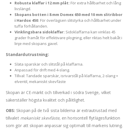
Robusta klaffar i 12 mm plåt:
För extra hållbarhet och lång
livslängd.
Skopans botten i 8 mm Domex 650 med 10 mm slitribbor
i Hardox 450:
För överlägsen slitstyrka och hållbarhet under
tuffa förhållanden.
Vinklingsbara sidoklaffar:
Sidoklaffarna kan vinklas 45
grader framåt för effektivare plogning, eller riktas helt bakåt i
linje med skopans gavel.
Standardutrustning:
Släta sparskär och slitstål på klaffarna.
Anpassad för drift med 4-slang.
Tillval: Tandade sparskär, isrivarstål på klaffarna, 2-slang +
elventil, mekaniskt skevfäste
Skopan är CE-märkt och tillverkad i södra Sverige, vilket
säkerställer högsta kvalitet och pålitlighet.
OBS:
Skopan på de två sista bilderna är extrautrustad med
tillvalet
mekaniskt skevfäste,
en horisontell flytlägesfunktion
som gör att skopan anpassar sig optimalt till markens lutning.