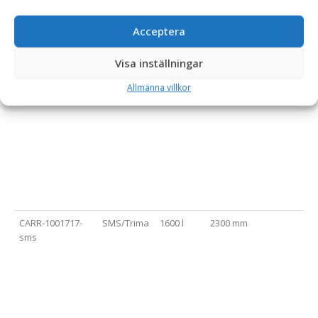
Acceptera
Visa inställningar
CARR-1001717-
L30
1600 l
2300 mm
l30
Allmänna villkor
CARR-1001717-
SMS/Trima
1600 l
2300 mm
sms