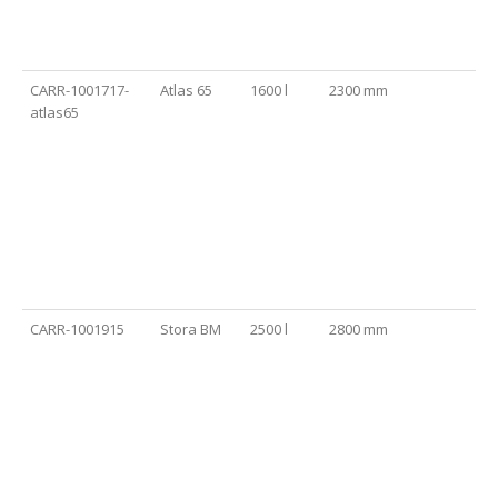
CARR-1001717-
Atlas 65
1600 l
2300 mm
atlas65
CARR-1001915
Stora BM
2500 l
2800 mm