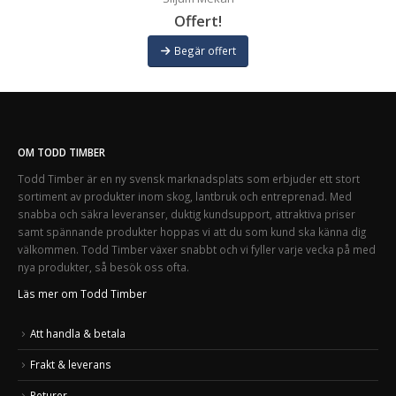
Offert!
Begär offert
OM TODD TIMBER
Todd Timber är en ny svensk marknadsplats som erbjuder ett stort
sortiment av produkter inom skog, lantbruk och entreprenad. Med
snabba och säkra leveranser, duktig kundsupport, attraktiva priser
samt spännande produkter hoppas vi att du som kund ska känna dig
välkommen. Todd Timber växer snabbt och vi fyller varje vecka på med
nya produkter, så besök oss ofta.
Läs mer om Todd Timber
Att handla & betala
Frakt & leverans
Returer