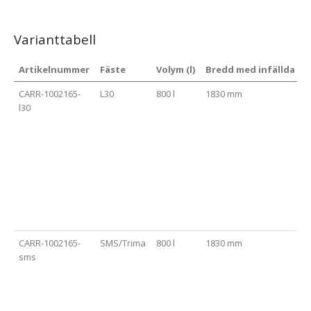
Varianttabell
Artikelnummer
Fäste
Volym (l)
Bredd med infällda vi
CARR-1002165-
L30
800 l
1830 mm
l30
CARR-1002165-
SMS/Trima
800 l
1830 mm
sms