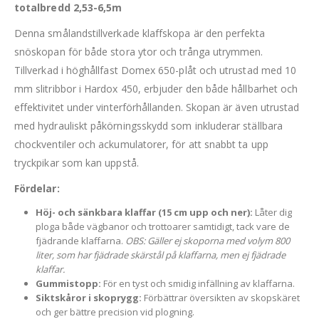
totalbredd 2,53-6,5m
Denna smålandstillverkade klaffskopa är den perfekta
snöskopan för både stora ytor och trånga utrymmen.
Tillverkad i höghållfast Domex 650-plåt och utrustad med 10
mm slitribbor i Hardox 450, erbjuder den både hållbarhet och
effektivitet under vinterförhållanden. Skopan är även utrustad
med hydrauliskt påkörningsskydd som inkluderar ställbara
chockventiler och ackumulatorer, för att snabbt ta upp
tryckpikar som kan uppstå.
Fördelar:
Höj- och sänkbara klaffar (15 cm upp och ner):
Låter dig
ploga både vägbanor och trottoarer samtidigt, tack vare de
fjädrande klaffarna.
OBS: Gäller ej skoporna med volym 800
liter, som har fjädrade skärstål på klaffarna, men ej fjädrade
klaffar.
Gummistopp:
För en tyst och smidig infällning av klaffarna.
Siktskåror i skoprygg:
Förbättrar översikten av skopskäret
och ger bättre precision vid plogning.