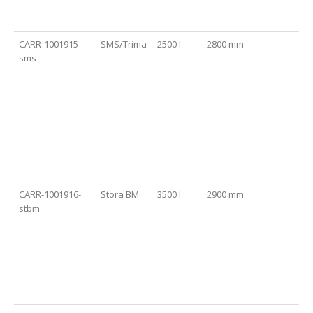
CARR-1001915-
SMS/Trima
2500 l
2800 mm
sms
CARR-1001916-
Stora BM
3500 l
2900 mm
stbm