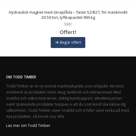
50
Hydraulisk magnet med skraplåda – fäste S2/B27, för maskinvikt
20-50 ton, lyftkapacitet 900 kg
SMC
Offert!
Begär offert
OM TODD TIMBER
Todd Timber är en ny svensk marknadsplats som erbjuder ett stort
sortiment av produkter inom skog, lantbruk och entreprenad. Med
snabba och säkra leveranser, duktig kundsupport, attraktiva priser
samt spännande produkter hoppas vi att du som kund ska känna dig
välkommen. Todd Timber växer snabbt och vi fyller varje vecka på med
nya produkter, så besök oss ofta.
Läs mer om Todd Timber