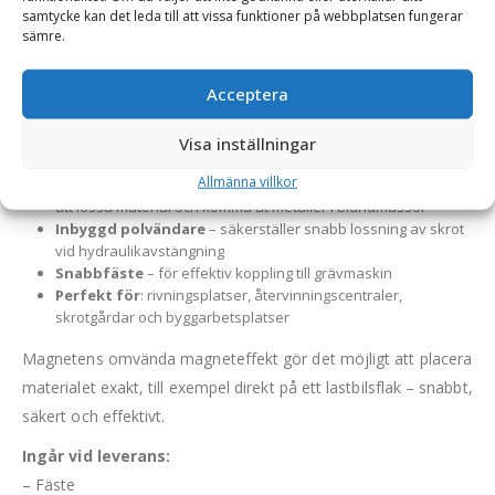
till 900 kg är denna magnet det självklara valet för
samtycke kan det leda till att vissa funktioner på webbplatsen fungerar
entreprenörer som hanterar stora mängder magnetiskt skrot
sämre.
och metallavfall med grävmaskin.
Acceptera
Fördelar och funktioner:
Exceptionell lyftkraft på upp till 900 kg
– idealisk för
Visa inställningar
tyngre skrot och större volymer
Allmänna villkor
Skraplåda med vändbart, bultat sparskär
– gör det enkelt
att lossa material och komma åt metaller i blandmassor
Inbyggd polvändare
– säkerställer snabb lossning av skrot
vid hydraulikavstängning
Snabbfäste
– för effektiv koppling till grävmaskin
Perfekt för
: rivningsplatser, återvinningscentraler,
skrotgårdar och byggarbetsplatser
Magnetens omvända magneteffekt gör det möjligt att placera
materialet exakt, till exempel direkt på ett lastbilsflak – snabbt,
säkert och effektivt.
Ingår vid leverans:
– Fäste