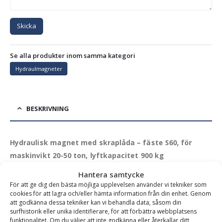
Skicka
Se alla produkter inom samma kategori
Hydraulmagneter
BESKRIVNING
Hydraulisk magnet med skraplåda – fäste S60, för
maskinvikt 20-50 ton, lyftkapacitet 900 kg
Hydraulmagnet 900 kg – för tungt skrot och
Hantera samtycke
För att ge dig den bästa möjliga upplevelsen använder vi tekniker som
metallåtervinning.
Vår mest kraftfulla hydraulmagnet –
cookies för att lagra och/eller hämta information från din enhet. Genom
framtagen för tunga uppdrag inom skrot-, rivnings- och
att godkänna dessa tekniker kan vi behandla data, såsom din
surfhistorik eller unika identifierare, för att förbättra webbplatsens
återvinningsarbete. Med en imponerande lyftkapacitet på upp
funktionalitet. Om du väljer att inte godkänna eller återkallar ditt