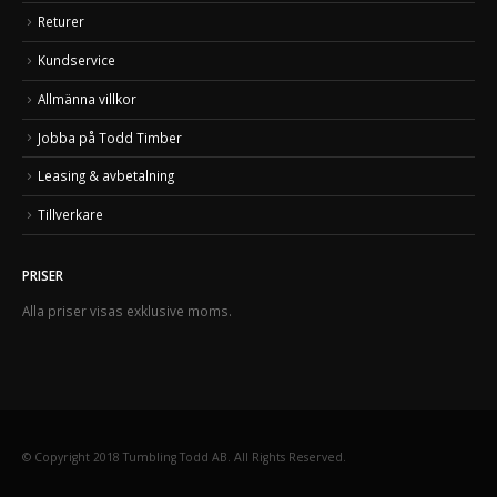
Returer
Kundservice
Allmänna villkor
Jobba på Todd Timber
Leasing & avbetalning
Tillverkare
PRISER
Alla priser visas exklusive moms.
© Copyright 2018 Tumbling Todd AB. All Rights Reserved.