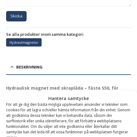
Skicka
Se alla produkter inom samma kategori
Hydraulmagneter
BESKRIVNING
Hydraulisk magnet med skraplåda – fäste S50, för
maskinvikt 10-20 ton, lyftkapacitet 250 kg
Hantera samtycke
För att ge dig den bästa möjliga upplevelsen använder vi tekniker som
Hydraulisk skrotmagnet med skraplåda – för effektiv
cookies för att lagra och/eller hämta information från din enhet. Genom
uppsamling av metallskrot.
En kraftfull och mångsidig
att godkänna dessa tekniker kan vi behandla data, såsom din
surfhistorik eller unika identifierare, för att förbättra webbplatsens
hydraulmagnet anpassad för professionellt arbete inom
funktionalitet. Om du väljer att inte godkänna eller återkallar ditt
rivning, återvinning och materialhantering. Med en
samtycke kan det leda till att vissa funktioner på webbplatsen fungerar