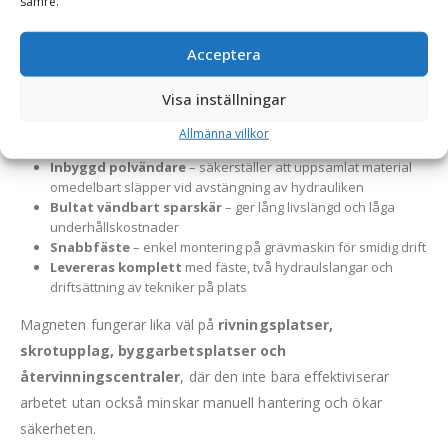
sämre.
lyftkapacitet på upp till 250 kg är denna magnet ett ovärderligt
redskap för att snabbt plocka upp och förflytta magnetiskt
Acceptera
skrot med hjälp av grävmaskin.
Egenskaper och fördelar:
Visa inställningar
Hydraulisk magnet med skraplåda
– möjliggör både
Allmänna villkor
effektiv sortering och aktiv bearbetning av massor
Inbyggd polvändare
– säkerställer att uppsamlat material
omedelbart släpper vid avstängning av hydrauliken
Bultat vändbart sparskär
– ger lång livslängd och låga
underhållskostnader
Snabbfäste
– enkel montering på grävmaskin för smidig drift
Levereras komplett
med fäste, två hydraulslangar och
driftsättning av tekniker på plats
Magneten fungerar lika väl på
rivningsplatser,
skrotupplag, byggarbetsplatser och
återvinningscentraler
, där den inte bara effektiviserar
arbetet utan också minskar manuell hantering och ökar
säkerheten.