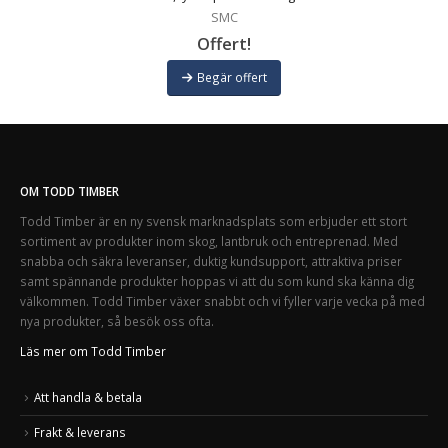
SMC
Offert!
Begär offert
OM TODD TIMBER
Todd Timber är en ny svensk marknadsplats som erbjuder ett stort
sortiment av produkter inom skog, lantbruk och entreprenad. Med
snabba och säkra leveranser, duktig kundsupport, attraktiva priser
samt spännande produkter hoppas vi att du som kund ska känna dig
välkommen. Todd Timber växer snabbt och vi fyller varje vecka på med
nya produkter, så besök oss ofta.
Läs mer om Todd Timber
Att handla & betala
Frakt & leverans