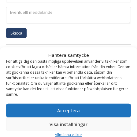
Skicka
Se alla produkter inom samma kategori
Hantera samtycke
Hydraulhammare
För att ge dig den bästa möjliga upplevelsen använder vi tekniker som
cookies för att lagra och/eller hämta information från din enhet. Genom
att godkänna dessa tekniker kan vi behandla data, såsom din
surfhistorik eller unika identifierare, för att förbättra webbplatsens
funktionalitet. Om du väljer att inte godkänna eller återkallar ditt
BESKRIVNING
samtycke kan det leda till att vissa funktioner på webbplatsen fungerar
sämre.
Hydraulhammare XS-1000 – fäste S50, för maskinvikt
Acceptera
10-17 ton
Visa inställningar
SMC hydraulhammare är ett robust och driftsäkert verktyg,
baserad på olja/gas patent med enbart två rörliga delar.
Allmänna villkor