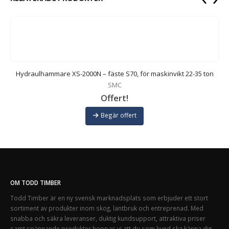
Hydraulhammare XS-2000N – fäste S70, för maskinvikt 22-35 ton
SMC
Offert!
Begär offert
OM TODD TIMBER
Todd Timber är en ny svensk marknadsplats som erbjuder ett stort
sortiment av produkter inom skog, lantbruk och entreprenad. Med
snabba och säkra leveranser, duktig kundsupport, attraktiva priser
samt spännande produkter hoppas vi att du som kund ska känna dig