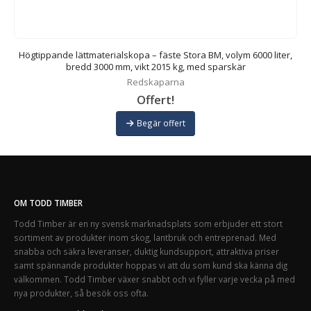
,
Högtippande lättmaterialskopa – fäste Stora BM, volym 6000 liter,
bredd 3000 mm, vikt 2015 kg, med sparskär
Redskaparna
Offert!
Begär offert
OM TODD TIMBER
Todd Timber är en ny svensk marknadsplats som erbjuder ett stort
sortiment av produkter inom skog, lantbruk och entreprenad. Med
snabba och säkra leveranser, duktig kundsupport, attraktiva priser
samt spännande produkter hoppas vi att du som kund ska känna dig
välkommen. Todd Timber växer snabbt och vi fyller varje vecka på med
nya produkter, så besök oss ofta.