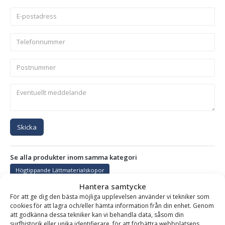
Skicka
Se alla produkter inom samma kategori
Högtippande Lättmaterialskopor
Hantera samtycke
För att ge dig den bästa möjliga upplevelsen använder vi tekniker som
cookies för att lagra och/eller hämta information från din enhet. Genom
BESKRIVNING
att godkänna dessa tekniker kan vi behandla data, såsom din
surfhistorik eller unika identifierare, för att förbättra webbplatsens