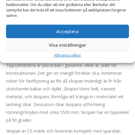
funktionalitet. Om du väljer att inte godkänna eller återkallar ditt
samtycke kan det leda till att vissa funktioner på webbplatsen fungerar
Högtippande lättmaterialskopa – fäste Stor-Stora BM,
sämre.
volym 18 000 l, bredd 4000 mm, vikt 6110 kg, med
sparskär
Acceptera
En robust högtippande lättmaterialskopa som hanterar
Visa inställningar
material med en volymvikt av 800 kg/m3 (flis, spån, torv, kol,
etc.).
Allmänna villkor
Tippcylindrarna är placerade i gavlarna, vilket är unikt för
konstruktionen. Det ger en mängd fördelar: bl.a. minimeras
risken för fastfrysning av flis då skopan invändigt är fri från
utstickande balkar och dylikt. Skopan töms helt, oavsett
material, och skopans förmåga att tränga in i materialet vid
lastning ökar. Dessutom ökar skopans utformning
tömningshöjden med cirka 1500 mm. Skopan har en tippvinkel
på 90 grader.
Skopan är CE-märkt och levereras komplett med sparskär,