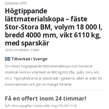
Götene UFO
Högtippande
lättmaterialskopa – fäste
Stor-Stora BM, volym 18 000 l,
bredd 4000 mm, vikt 6110 kg,
med sparskär
GUFO-301804001-SSBM
Tillverkad i Sverige
En robust högtippande lättmaterialskopa som hanterar
material med en volymvikt av 800 kg/m3 (flis, spån, torv, kol,
etc.). Tippcylindrarna är placerade i gavlarna, vilket är unikt för
konstruktionen och ger en mängd fördelar.
Få en offert inom 24 timmar!
Fyll i dina uppgifter nedan eller ring 010-200 77 25.