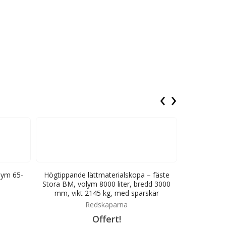
‹
›
lym 65-
Högtippande lättmaterialskopa – fäste
Högtippand
Stora BM, volym 8000 liter, bredd 3000
Stora BM, v
mm, vikt 2145 kg, med sparskär
mm, vik
Redskaparna
Offert!