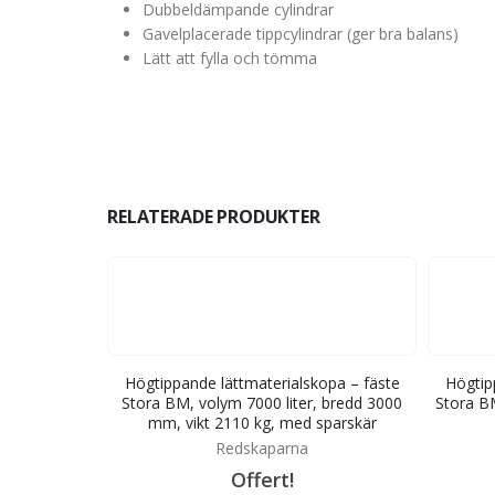
Dubbeldämpande cylindrar
Gavelplacerade tippcylindrar (ger bra balans)
Lätt att fylla och tömma
RELATERADE PRODUKTER
opa – fäste
Högtippande lättmaterialskopa – fäste
Högtip
edd 2500 mm,
Stora BM, volym 7000 liter, bredd 3000
Stora B
arskär
mm, vikt 2110 kg, med sparskär
Redskaparna
Offert!