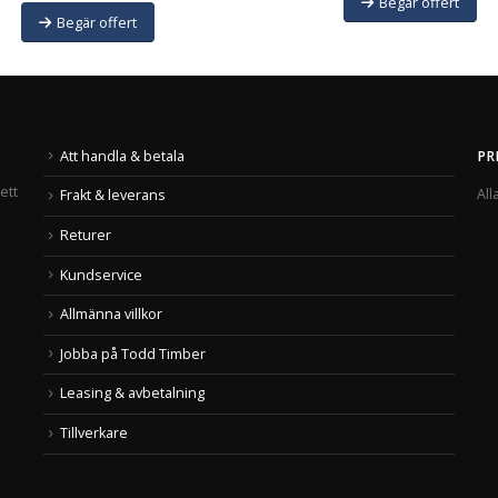
Begär offert
Begär offert
Att handla & betala
PR
ett
All
Frakt & leverans
Returer
Kundservice
Allmänna villkor
Jobba på Todd Timber
Leasing & avbetalning
Tillverkare