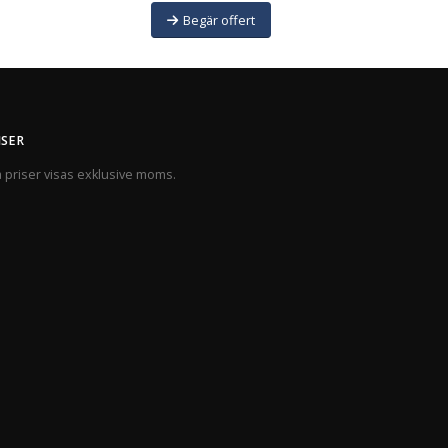
Begär offert
ISER
a priser visas exklusive moms.