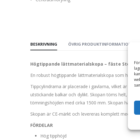
BESKRIVNING
ÖVRIG PRODUKTINFORMATION
För
Högtippande lättmaterialskopa – fäste Stor-Sto
lag
kan
En robust högtippande lättmaterialskopa som hanterar 
web
sam
Tippcylindrarna är placerade i gavlarna, vilket är unikt
utstickande balkar och dylikt. Skopan töms helt, oavs
tömningshöjden med cirka 1500 mm. Skopan har en ti
Skopan är CE-märkt och levereras komplett med sparsk
FÖRDELAR
Hög tipphöjd