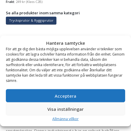
Frakt:
249
kr
(Klass C2B)
Se alla produkter inom samma kategori
Trycksprutor & Ryggsprutor
Hantera samtycke
BESKRIVNING
För att ge dig den bästa möjliga upplevelsen använder vi tekniker som
cookies för att lagra och/eller hämta information från din enhet. Genom
att godkänna dessa tekniker kan vi behandla data, såsom din
Handspruta Gloria G-89 – för kallavfettning, kapacitet
surfhistorik eller unika identifierare, för att förbättra webbplatsens
funktionalitet. Om du väljer att inte godkänna eller återkallar ditt
1 liter
samtycke kan det leda till att vissa funktioner på webbplatsen fungerar
sämre.
Gloria G-89 är en stark specialspruta med ett justerbart
munstycke som gör det enkelt att rengöra annars
Acceptera
svåråtkomliga områden. Användbar oavsett om det är på
byggarbetsplatser, i garage eller inom skadedjursbekämpning.​​
Visa inställningar
Pumpen är utformad för att möjliggöra långa arbetsintervall
Allmänna villkor
utan ompumpning och garanterar ett konstant jämnt
sprutmönster. Denna industrispruta har en robust behållare