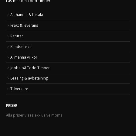
Läs mer om Todd Timber
Att handla & betala
Frakt & leverans
Returer
Kundservice
Allmänna villkor
Jobba på Todd Timber
Leasing & avbetalning
Tillverkare
PRISER
Alla priser visas exklusive moms.