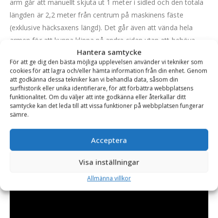
arm går att manuellt skjuta ut 1 meter i sidled och den totala
längden är 2,2 meter från centrum på maskinens fäste
(exklusive häcksaxens längd). Det går även att vända hela
armen för att kunna klippa på andra sidan utan att behöva
Hantera samtycke
vända traktorn. Detta görs manuellt via en sprint.
För att ge dig den bästa möjliga upplevelsen använder vi tekniker som
Lutningen och vinkeln på häcksaxen styrs via hydraulik.
cookies för att lagra och/eller hämta information från din enhet. Genom
att godkänna dessa tekniker kan vi behandla data, såsom din
Häcksaxen är tillverkad på Irland och levereras med fäste
surfhistorik eller unika identifierare, för att förbättra webbplatsens
funktionalitet. Om du väljer att inte godkänna eller återkallar ditt
samt 9 meter hydraulslangar för inkoppling i traktorns bakre
samtycke kan det leda till att vissa funktioner på webbplatsen fungerar
hydrauluttag. Rekommenderad motoreffekt är från 70 hk och
sämre.
uppåt.
Acceptera
Visa inställningar
Allmänna villkor