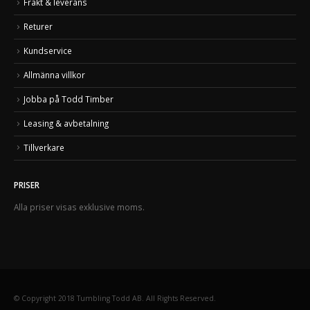
Frakt & leverans
Returer
Kundservice
Allmänna villkor
Jobba på Todd Timber
Leasing & avbetalning
Tillverkare
PRISER
Alla priser visas exklusive moms.
© Copyright 2018 Tumbling Todd AB. All Rights Reserved.