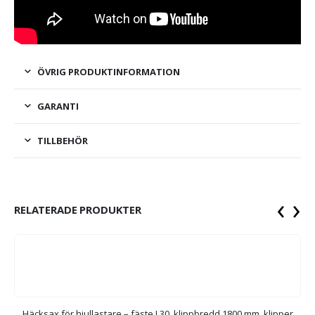
ÖVRIG PRODUKTINFORMATION
GARANTI
TILLBEHÖR
‹
›
RELATERADE PRODUKTER
Häcksax för hjullastare – fäste L30, klippbredd 1800 mm, klipper