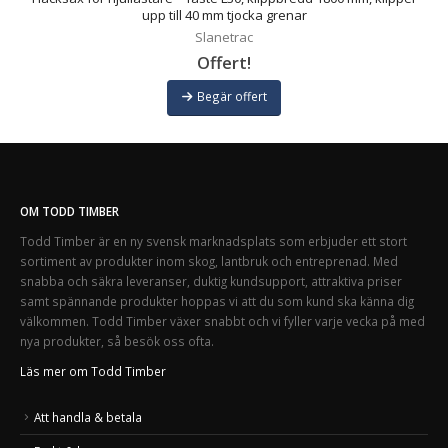
upp till 40 mm tjocka grenar
Slanetrac
Offert!
Begär offert
OM TODD TIMBER
Todd Timber är en ny svensk marknadsplats som erbjuder ett stort
sortiment av produkter inom skog, lantbruk och entreprenad. Med
snabba och säkra leveranser, duktig kundsupport, attraktiva priser
samt spännande produkter hoppas vi att du som kund ska känna dig
välkommen. Todd Timber växer snabbt och vi fyller varje vecka på med
nya produkter, så besök oss ofta.
Läs mer om Todd Timber
Att handla & betala