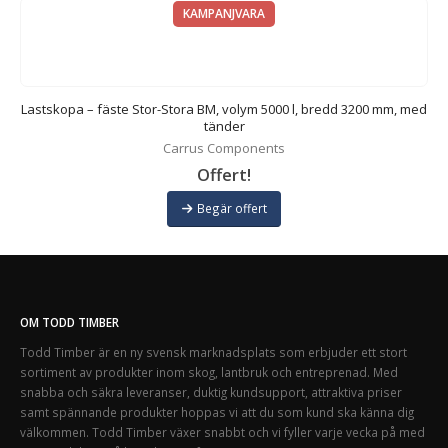
KAMPANJVARA
Lastskopa – fäste Stor-Stora BM, volym 5000 l, bredd 3200 mm, med
tänder
Carrus Components
Offert!
Begär offert
OM TODD TIMBER
Todd Timber är en ny svensk marknadsplats som erbjuder ett stort
sortiment av produkter inom skog, lantbruk och entreprenad. Med
snabba och säkra leveranser, duktig kundsupport, attraktiva priser
samt spännande produkter hoppas vi att du som kund ska känna dig
välkommen. Todd Timber växer snabbt och vi fyller varje vecka på med