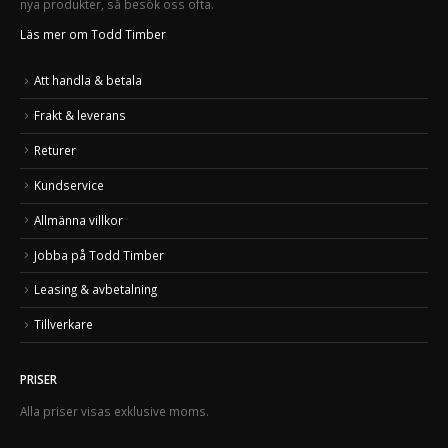
nya produkter, så besök oss ofta.
Läs mer om Todd Timber
Att handla & betala
Frakt & leverans
Returer
Kundservice
Allmänna villkor
Jobba på Todd Timber
Leasing & avbetalning
Tillverkare
PRISER
Alla priser visas exklusive moms.