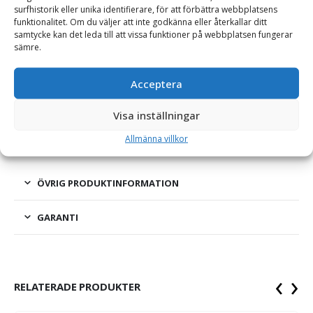
surfhistorik eller unika identifierare, för att förbättra webbplatsens
funktionalitet. Om du väljer att inte godkänna eller återkallar ditt
samtycke kan det leda till att vissa funktioner på webbplatsen fungerar
Grusskopa – fäste Trepunkt, bredd 1200 mm, djup 740
sämre.
mm, med tipp, vikt 70 kg
Acceptera
Skopan är tillverkad i kraftig stålplåt samt försedd med
stålskodd botten och skär. Skopan är trepunktsupphängd
Visa inställningar
samt utrustad med tipp.
Allmänna villkor
ÖVRIG PRODUKTINFORMATION
GARANTI
‹
›
RELATERADE PRODUKTER