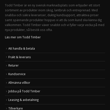
Todd Timber är en ny svensk marknadsplats som erbjuder ett stort
sortiment av produkter inom skog, lantbruk och entreprenad. Med
snabba och säkra leveranser, duktig kundsupport, attraktiva priser
samt spännande produkter hoppas vi att du som kund ska känna dig
välkommen. Todd Timber växer snabbt och vi fyller varje vecka på med
nya produkter, så besök oss ofta.
Läs mer om Todd Timber
Att handla & betala
Frakt & leverans
Returer
Kundservice
Allmänna villkor
Jobba på Todd Timber
Leasing & avbetalning
Tillverkare