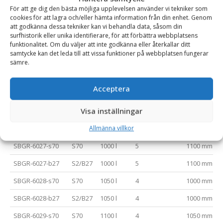
SBGR-6024-b20
S1/B20
850 l
4
1050 mm
För att ge dig den bästa möjliga upplevelsen använder vi tekniker som
cookies för att lagra och/eller hämta information från din enhet. Genom
SBGR-6024-b27
S2/B27
850 l
4
1050 mm
att godkänna dessa tekniker kan vi behandla data, såsom din
surfhistorik eller unika identifierare, för att förbättra webbplatsens
SBGR-6025-s70
S70
900 l
4
1000 mm
funktionalitet. Om du väljer att inte godkänna eller återkallar ditt
samtycke kan det leda till att vissa funktioner på webbplatsen fungerar
SBGR-6025-b20
S1/B20
900 l
4
1000 mm
sämre.
SBGR-6025-b27
S2/B27
900 l
4
1000 mm
Acceptera
SBGR-6026-s70
S70
950 l
5
1050 mm
Visa inställningar
SBGR-6026-b20
S1/B20
950 l
5
1050 mm
Allmänna villkor
SBGR-6026-b27
S2/B27
950 l
5
1050 mm
SBGR-6027-s70
S70
1000 l
5
1100 mm
SBGR-6027-b27
S2/B27
1000 l
5
1100 mm
SBGR-6028-s70
S70
1050 l
4
1000 mm
SBGR-6028-b27
S2/B27
1050 l
4
1000 mm
SBGR-6029-s70
S70
1100 l
4
1050 mm