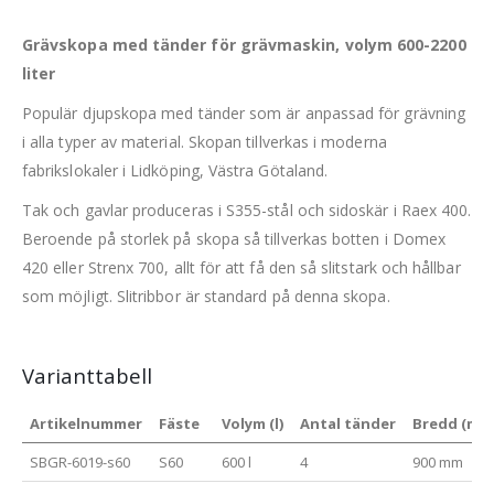
Grävskopa med tänder för grävmaskin, volym 600-2200
liter
Populär djupskopa med tänder som är anpassad för grävning
i alla typer av material. Skopan tillverkas i moderna
fabrikslokaler i Lidköping, Västra Götaland.
Tak och gavlar produceras i S355-stål och sidoskär i Raex 400.
Beroende på storlek på skopa så tillverkas botten i Domex
420 eller Strenx 700, allt för att få den så slitstark och hållbar
som möjligt. Slitribbor är standard på denna skopa.
Varianttabell
Artikelnummer
Fäste
Volym (l)
Antal tänder
Bredd (mm
SBGR-6019-s60
S60
600 l
4
900 mm