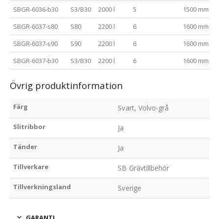
SBGR-6036-b30
S3/B30
2000 l
5
1500 mm
SBGR-6037-s80
S80
2200 l
6
1600 mm
SBGR-6037-s90
S90
2200 l
6
1600 mm
SBGR-6037-b30
S3/B30
2200 l
6
1600 mm
Övrig produktinformation
Färg
Svart, Volvo-grå
Slitribbor
Ja
Tänder
Ja
Tillverkare
SB Grävtillbehör
Tillverkningsland
Sverige
GARANTI