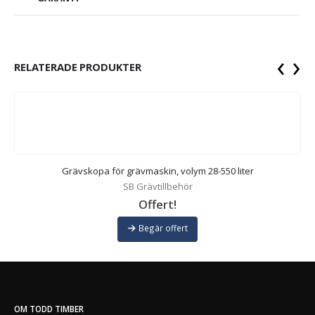
‹
›
RELATERADE PRODUKTER
Grävskopa för grävmaskin, volym 28-550 liter
SB Grävtillbehör
Offert!
Begär offert
OM TODD TIMBER