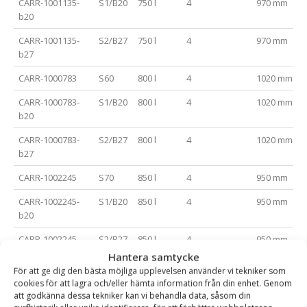
CARR-1001135-
S1/B20
750 l
4
970 mm
b20
CARR-1001135-
S2/B27
750 l
4
970 mm
b27
CARR-1000783
S60
800 l
4
1020 mm
CARR-1000783-
S1/B20
800 l
4
1020 mm
b20
CARR-1000783-
S2/B27
800 l
4
1020 mm
b27
CARR-1002245
S70
850 l
4
950 mm
CARR-1002245-
S1/B20
850 l
4
950 mm
b20
CARR-1002245-
S2/B27
850 l
4
950 mm
b27
Hantera samtycke
För att ge dig den bästa möjliga upplevelsen använder vi tekniker som
CARR-1002247
S70
900 l
4
1000 mm
cookies för att lagra och/eller hämta information från din enhet. Genom
att godkänna dessa tekniker kan vi behandla data, såsom din
CARR-1002247-
S1/B20
900 l
4
1000 mm