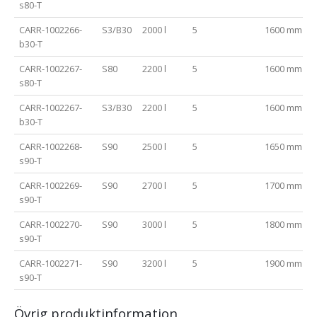
s80-T
CARR-1002266-
S3/B30
2000 l
5
1600 mm
b30-T
CARR-1002267-
S80
2200 l
5
1600 mm
s80-T
CARR-1002267-
S3/B30
2200 l
5
1600 mm
b30-T
CARR-1002268-
S90
2500 l
5
1650 mm
s90-T
CARR-1002269-
S90
2700 l
5
1700 mm
s90-T
CARR-1002270-
S90
3000 l
5
1800 mm
s90-T
CARR-1002271-
S90
3200 l
5
1900 mm
s90-T
Övrig produktinformation