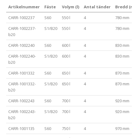
Artikelnummer
Fäste
Volym (l)
Antal tänder
Bredd (mm
CARR-1002237
S60
550 l
4
780 mm
CARR-1002237-
S1/B20
550 l
4
780 mm
b20
CARR-1002240
S60
600 l
4
830 mm
CARR-1002240-
S1/B20
600 l
4
830 mm
b20
CARR-1001332
S60
650 l
4
870 mm
CARR-1001332-
S1/B20
650 l
4
870 mm
b20
CARR-1002243
S60
700 l
4
920 mm
CARR-1002243-
S1/B20
700 l
4
920 mm
b20
CARR-1001135
S60
750 l
4
970 mm