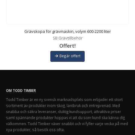
Grävskopa för grävmaskin, volym 600-2200 liter
SB Grävtillbehör
Offert!
Begär offert
OM TODD TIMBER
Todd Timber är en ny svensk marknadsplats som erbjuder ett stort
sortiment av produkter inom skog, lantbruk och entreprenad. Med
snabba och säkra leveranser, duktig kundsupport, attraktiva priser
samt spännande produkter hoppas vi att du som kund ska känna dig
välkommen. Todd Timber växer snabbt och vi fyller varje vecka på med
nya produkter, så besök oss ofta.