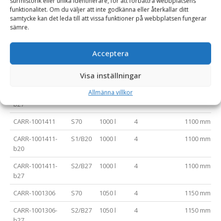
surfhistorik eller unika identifierare, för att förbättra webbplatsens
b20
funktionalitet. Om du väljer att inte godkänna eller återkallar ditt
samtycke kan det leda till att vissa funktioner på webbplatsen fungerar
CARR-1002247-
S2/B27
900 l
4
1000 mm
sämre.
b27
CARR-1002249
S70
950 l
4
1050 mm
Acceptera
CARR-1002249-
S1/B20
950 l
4
1050 mm
Visa inställningar
b20
Allmänna villkor
CARR-1002249-
S2/B27
950 l
4
1050 mm
b27
CARR-1001411
S70
1000 l
4
1100 mm
CARR-1001411-
S1/B20
1000 l
4
1100 mm
b20
CARR-1001411-
S2/B27
1000 l
4
1100 mm
b27
CARR-1001306
S70
1050 l
4
1150 mm
CARR-1001306-
S2/B27
1050 l
4
1150 mm
b27