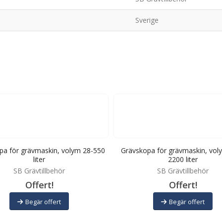
Sverige
pa för grävmaskin, volym 28-550
Grävskopa för grävmaskin, vol
liter
2200 liter
SB Grävtillbehör
SB Grävtillbehör
Offert!
Offert!
Begär offert
Begär offert