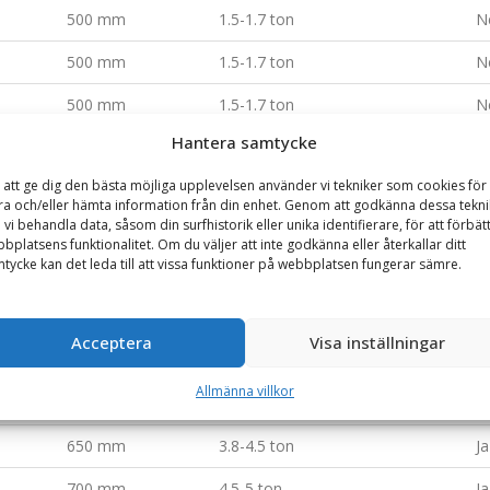
500 mm
1.5-1.7 ton
N
500 mm
1.5-1.7 ton
N
500 mm
1.5-1.7 ton
N
Hantera samtycke
500 mm
1.8-2 ton
N
 att ge dig den bästa möjliga upplevelsen använder vi tekniker som cookies för 
500 mm
1.8-2 ton
N
ra och/eller hämta information från din enhet. Genom att godkänna dessa tekni
 vi behandla data, såsom din surfhistorik eller unika identifierare, för att förbät
500 mm
1.8-2 ton
N
bplatsens funktionalitet. Om du väljer att inte godkänna eller återkallar ditt
tycke kan det leda till att vissa funktioner på webbplatsen fungerar sämre.
650 mm
2-2.5 ton
N
600 mm
2.5-3 ton
Ja
Acceptera
Visa inställningar
700 mm
3-3.5 ton
Ja
Allmänna villkor
600 mm
3.5-3.8 ton
Ja
650 mm
3.8-4.5 ton
Ja
700 mm
4.5-5 ton
Ja