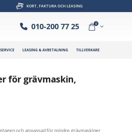
KORT, FAKTURA OCH LEASING
010-200 77 25
0
SERVICE
LEASING & AVBETALNING
TILLVERKARE
r för grävmaskin,
mtagen och anpassad för mindre grävmaskiner