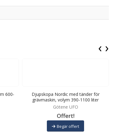
‹
›
ym 600-
Djupskopa Nordic med tänder för
Grävskopa 
grävmaskin, volym 390-1100 liter
Götene UFO
C
Offert!
Begär offert