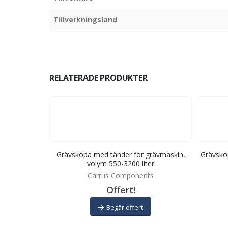
Tillverkningsland
RELATERADE PRODUKTER
 volym 550-
Grävskopa med tänder för grävmaskin,
Grävsko
volym 550-3200 liter
ts
Carrus Components
Offert!
Begär offert