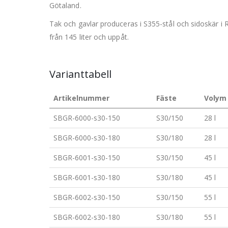
Götaland.
Tak och gavlar produceras i S355-stål och sidoskär i R
från 145 liter och uppåt.
Varianttabell
Artikelnummer
Fäste
Volym 
SBGR-6000-s30-150
S30/150
28 l
SBGR-6000-s30-180
S30/180
28 l
SBGR-6001-s30-150
S30/150
45 l
SBGR-6001-s30-180
S30/180
45 l
SBGR-6002-s30-150
S30/150
55 l
SBGR-6002-s30-180
S30/180
55 l