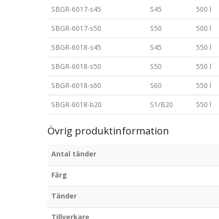
SBGR-6017-s45
S45
500 l
SBGR-6017-s50
S50
500 l
SBGR-6018-s45
S45
550 l
SBGR-6018-s50
S50
550 l
SBGR-6018-s60
S60
550 l
SBGR-6018-b20
S1/B20
550 l
Övrig produktinformation
Antal tänder
Färg
Tänder
Tillverkare