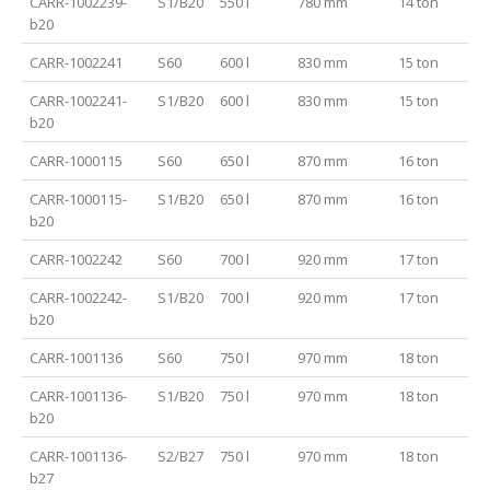
CARR-1002239-
S1/B20
550 l
780 mm
14 ton
b20
CARR-1002241
S60
600 l
830 mm
15 ton
CARR-1002241-
S1/B20
600 l
830 mm
15 ton
b20
CARR-1000115
S60
650 l
870 mm
16 ton
CARR-1000115-
S1/B20
650 l
870 mm
16 ton
b20
CARR-1002242
S60
700 l
920 mm
17 ton
CARR-1002242-
S1/B20
700 l
920 mm
17 ton
b20
CARR-1001136
S60
750 l
970 mm
18 ton
CARR-1001136-
S1/B20
750 l
970 mm
18 ton
b20
CARR-1001136-
S2/B27
750 l
970 mm
18 ton
b27