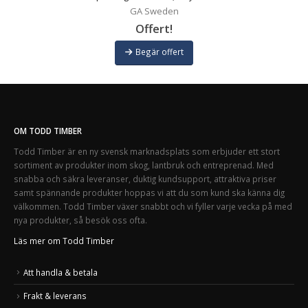
GA Sweden
Offert!
Begär offert
OM TODD TIMBER
Todd Timber är en ny svensk marknadsplats som erbjuder ett stort
sortiment av produkter inom skog, lantbruk och entreprenad. Med
snabba och säkra leveranser, duktig kundsupport, attraktiva priser
samt spännande produkter hoppas vi att du som kund ska känna dig
välkommen. Todd Timber växer snabbt och vi fyller varje vecka på med
nya produkter, så besök oss ofta.
Läs mer om Todd Timber
Att handla & betala
Frakt & leverans