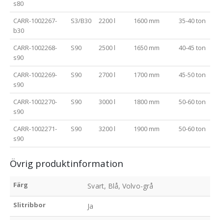
s80
CARR-1002267-
S3/B30
2200 l
1600 mm
35-40 ton
b30
CARR-1002268-
S90
2500 l
1650 mm
40-45 ton
s90
CARR-1002269-
S90
2700 l
1700 mm
45-50 ton
s90
CARR-1002270-
S90
3000 l
1800 mm
50-60 ton
s90
CARR-1002271-
S90
3200 l
1900 mm
50-60 ton
s90
Övrig produktinformation
Färg
Svart, Blå, Volvo-grå
Slitribbor
Ja