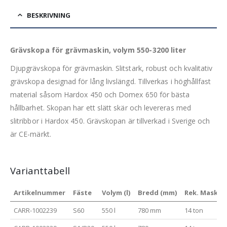
BESKRIVNING
Grävskopa för grävmaskin, volym 550-3200 liter
Djupgrävskopa för grävmaskin. Slitstark, robust och kvalitativ
grävskopa designad för lång livslängd. Tillverkas i höghållfast
material såsom Hardox 450 och Domex 650 för bästa
hållbarhet. Skopan har ett slätt skär och levereras med
slitribbor i Hardox 450. Grävskopan är tillverkad i Sverige och
är CE-märkt.
Varianttabell
Artikelnummer
Fäste
Volym (l)
Bredd (mm)
Rek. Maskinv
CARR-1002239
S60
550 l
780 mm
14 ton