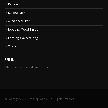
Returer
Kundservice
Allmänna villkor
Jobba på Todd Timber
Leasing & avbetalning
Tillverkare
PRISER
Alla priser visas exklusive moms.
© Copyright 2018 Tumbling Todd AB. All Rights Reserved.