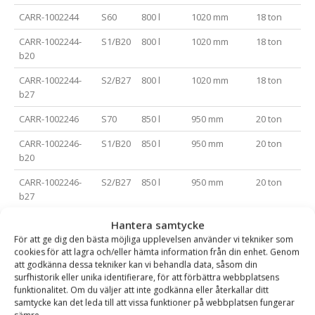
CARR-1002244
S60
800 l
1020 mm
18 ton
CARR-1002244-
S1/B20
800 l
1020 mm
18 ton
b20
CARR-1002244-
S2/B27
800 l
1020 mm
18 ton
b27
CARR-1002246
S70
850 l
950 mm
20 ton
CARR-1002246-
S1/B20
850 l
950 mm
20 ton
b20
CARR-1002246-
S2/B27
850 l
950 mm
20 ton
b27
CARR-1002248
S70
900 l
1000 mm
21 ton
Hantera samtycke
För att ge dig den bästa möjliga upplevelsen använder vi tekniker som
CARR-1002248-
S1/B20
900 l
1000 mm
21 ton
cookies för att lagra och/eller hämta information från din enhet. Genom
b20
att godkänna dessa tekniker kan vi behandla data, såsom din
surfhistorik eller unika identifierare, för att förbättra webbplatsens
CARR-1002248-
S2/B27
900 l
1000 mm
21 ton
funktionalitet. Om du väljer att inte godkänna eller återkallar ditt
b27
samtycke kan det leda till att vissa funktioner på webbplatsen fungerar