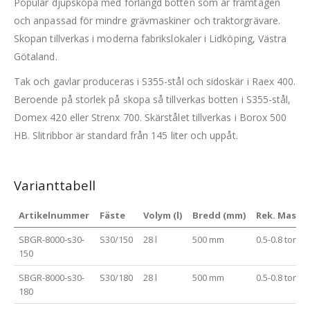
Populär djupskopa med förlängd botten som är framtagen
och anpassad för mindre grävmaskiner och traktorgrävare.
Skopan tillverkas i moderna fabrikslokaler i Lidköping, Västra
Götaland.
Tak och gavlar produceras i S355-stål och sidoskär i Raex 400.
Beroende på storlek på skopa så tillverkas botten i S355-stål,
Domex 420 eller Strenx 700. Skärstålet tillverkas i Borox 500
HB. Slitribbor är standard från 145 liter och uppåt.
Varianttabell
Artikelnummer
Fäste
Volym (l)
Bredd (mm)
Rek. Maskin
SBGR-8000-s30-
S30/150
28 l
500 mm
0.5-0.8 ton
150
SBGR-8000-s30-
S30/180
28 l
500 mm
0.5-0.8 ton
180