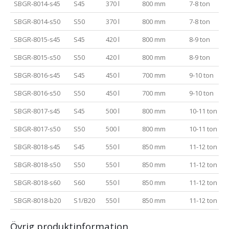
SBGR-8014-s45
S45
370 l
800 mm
7-8 ton
SBGR-8014-s50
S50
370 l
800 mm
7-8 ton
SBGR-8015-s45
S45
420 l
800 mm
8-9 ton
SBGR-8015-s50
S50
420 l
800 mm
8-9 ton
SBGR-8016-s45
S45
450 l
700 mm
9-10 ton
SBGR-8016-s50
S50
450 l
700 mm
9-10 ton
SBGR-8017-s45
S45
500 l
800 mm
10-11 ton
SBGR-8017-s50
S50
500 l
800 mm
10-11 ton
SBGR-8018-s45
S45
550 l
850 mm
11-12 ton
SBGR-8018-s50
S50
550 l
850 mm
11-12 ton
SBGR-8018-s60
S60
550 l
850 mm
11-12 ton
SBGR-8018-b20
S1/B20
550 l
850 mm
11-12 ton
Övrig produktinformation