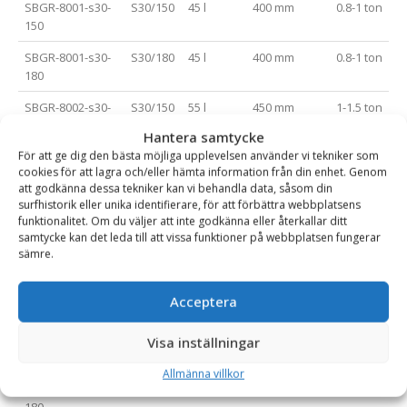
SBGR-8001-s30-
S30/150
45 l
400 mm
0.8-1 ton
150
SBGR-8001-s30-
S30/180
45 l
400 mm
0.8-1 ton
180
SBGR-8002-s30-
S30/150
55 l
450 mm
1-1.5 ton
150
Hantera samtycke
För att ge dig den bästa möjliga upplevelsen använder vi tekniker som
SBGR-8002-s30-
S30/180
55 l
450 mm
1-1.5 ton
cookies för att lagra och/eller hämta information från din enhet. Genom
180
att godkänna dessa tekniker kan vi behandla data, såsom din
surfhistorik eller unika identifierare, för att förbättra webbplatsens
SBGR-8003-s30-
S30/150
65 l
500 mm
1.5-1.7 ton
funktionalitet. Om du väljer att inte godkänna eller återkallar ditt
150
samtycke kan det leda till att vissa funktioner på webbplatsen fungerar
sämre.
SBGR-8003-s30-
S30/180
65 l
500 mm
1.5-1.7 ton
180
Acceptera
SBGR-8003-s40
S40
65 l
500 mm
1.5-1.7 ton
SBGR-8004-s30-
S30/150
90 l
500 mm
1.8-2 ton
Visa inställningar
150
Allmänna villkor
SBGR-8004-s30-
S30/180
90 l
500 mm
1.8-2 ton
180