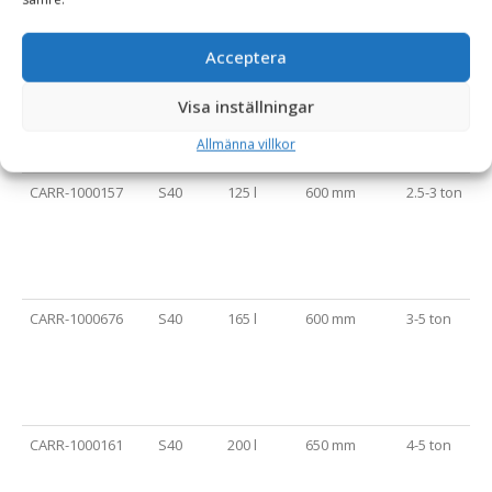
Acceptera
CARR-1000155
S40
100 l
500 mm
2-5 ton
Visa inställningar
Allmänna villkor
CARR-1000157
S40
125 l
600 mm
2.5-3 ton
CARR-1000676
S40
165 l
600 mm
3-5 ton
CARR-1000161
S40
200 l
650 mm
4-5 ton