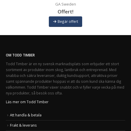
GA Sweden
Offert!
Begär offert
OM TODD TIMBER
Todd Timber är en ny svensk marknadsplats som erbjuder ett stort
sortiment av produkter inom skog, lantbruk och entreprenad. Med
snabba och säkra leveranser, duktig kundsupport, attraktiva priser
samt spännande produkter hoppas vi att du som kund ska känna dig
välkommen. Todd Timber växer snabbt och vi fyller varje vecka på med
nya produkter, så besök oss ofta.
Läs mer om Todd Timber
Att handla & betala
Frakt & leverans