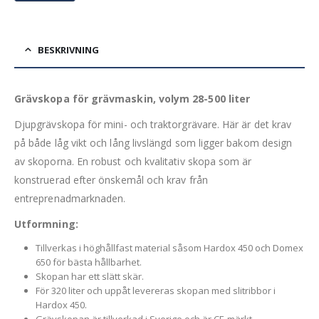
BESKRIVNING
Grävskopa för grävmaskin, volym 28-500 liter
Djupgrävskopa för mini- och traktorgrävare. Här är det krav
på både låg vikt och lång livslängd som ligger bakom design
av skoporna. En robust och kvalitativ skopa som är
konstruerad efter önskemål och krav från
entreprenadmarknaden.
Utformning:
Tillverkas i höghållfast material såsom Hardox 450 och Domex
650 för bästa hållbarhet.
Skopan har ett slätt skär.
För 320 liter och uppåt levereras skopan med slitribbor i
Hardox 450.
Grävskopan är tillverkad i Sverige och är CE-märkt.