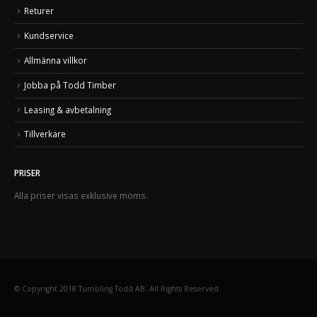
Returer
Kundservice
Allmänna villkor
Jobba på Todd Timber
Leasing & avbetalning
Tillverkare
PRISER
Alla priser visas exklusive moms.
© Copyright 2018 Tumbling Todd AB. All Rights Reserved.