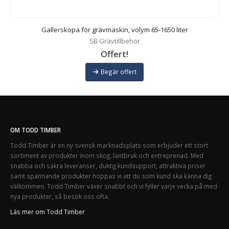
Gallerskopa för grävmaskin, volym 65-1650 liter
SB Grävtillbehör
Offert!
Begär offert
OM TODD TIMBER
Todd Timber är en ny svensk marknadsplats som erbjuder ett stort
sortiment av produkter inom skog, lantbruk och entreprenad. Med
snabba och säkra leveranser, duktig kundsupport, attraktiva priser
samt spännande produkter hoppas vi att du som kund ska känna dig
välkommen. Todd Timber växer snabbt och vi fyller varje vecka på med
nya produkter, så besök oss ofta.
Läs mer om Todd Timber