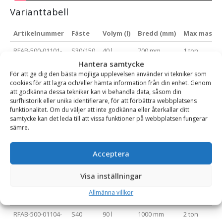
Varianttabell
Artikelnummer
Fäste
Volym (l)
Bredd (mm)
Max maskin
RFAB-500-01101-
S30/150
40 l
700 mm
1 ton
000-07-B
Hantera samtycke
För att ge dig den bästa möjliga upplevelsen använder vi tekniker som
RFAB-500-01102-
S30/180
40 l
700 mm
1 ton
cookies för att lagra och/eller hämta information från din enhet. Genom
000-07-B
att godkänna dessa tekniker kan vi behandla data, såsom din
surfhistorik eller unika identifierare, för att förbättra webbplatsens
RFAB-500-01101-
S30/150
60 l
800 mm
1 ton
funktionalitet. Om du väljer att inte godkänna eller återkallar ditt
000-08-B
samtycke kan det leda till att vissa funktioner på webbplatsen fungerar
sämre.
RFAB-500-01102-
S30/180
60 l
800 mm
1 ton
000-08-B
Acceptera
RFAB-500-01101-
S30/150
90 l
1000 mm
2 ton
000-10-B
Visa inställningar
RFAB-500-01102-
S30/180
90 l
1000 mm
2 ton
Allmänna villkor
000-10-B
RFAB-500-01104-
S40
90 l
1000 mm
2 ton