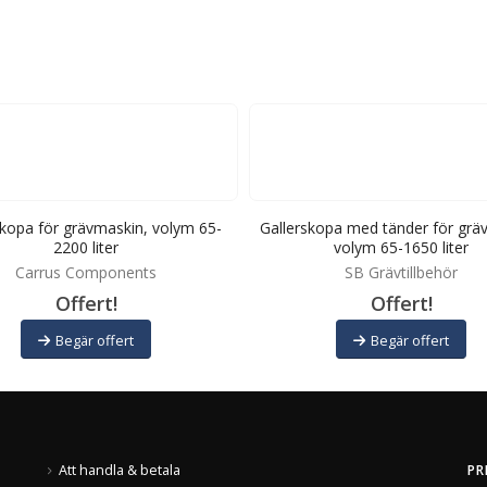
skopa för grävmaskin, volym 65-
Gallerskopa med tänder för grä
2200 liter
volym 65-1650 liter
Carrus Components
SB Grävtillbehör
Offert!
Offert!
Begär offert
Begär offert
Att handla & betala
PR