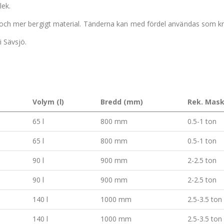
lek.
t och mer bergigt material. Tänderna kan med fördel användas som kr
i Sävsjö.
Volym (l)
Bredd (mm)
Rek. Mask
65 l
800 mm
0.5-1 ton
65 l
800 mm
0.5-1 ton
90 l
900 mm
2-2.5 ton
90 l
900 mm
2-2.5 ton
140 l
1000 mm
2.5-3.5 ton
140 l
1000 mm
2.5-3.5 ton