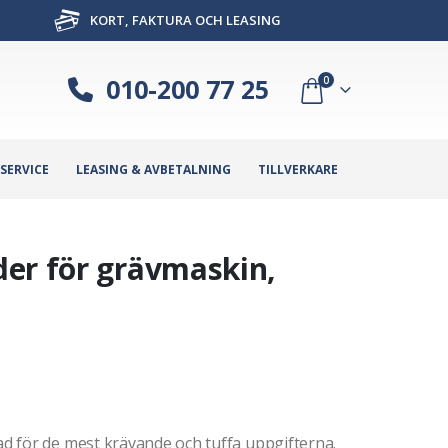
KORT, FAKTURA OCH LEASING
010-200 77 25
0
SERVICE
LEASING & AVBETALNING
TILLVERKARE
er för grävmaskin,
d för de mest krävande och tuffa uppgifterna.