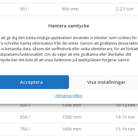
90 l
900 mm
2-2.5 ton
140 l
1000 mm
2.5-3.5 ton
Hantera samtycke
200 l
1100 mm
3.5-5 ton
 att ge dig den bästa möjliga upplevelsen använder vi tekniker som cookies för 
ra och/eller hämta information från din enhet. Genom att godkänna dessa tekni
300 l
1300 mm
5.5-6 ton
 vi behandla data, såsom din surfhistorik eller unika identifierare, för att förbät
bplatsens funktionalitet. Om du väljer att inte godkänna eller återkallar ditt
300 l
1300 mm
5.5-6 ton
tycke kan det leda till att vissa funktioner på webbplatsen fungerar sämre.
400 l
1300 mm
7-8 ton
400 l
1300 mm
7-8 ton
Acceptera
Visa inställningar
500 l
1500 mm
10-12 ton
Allmänna villkor
500 l
1500 mm
10-12 ton
650 l
1500 mm
14-15 ton
750 l
1600 mm
15-16 ton