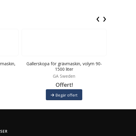
‹
›
vmaskin,
Gallerskopa för grävmaskin, volym 90-
Gallerskopa
1500 liter
GA Sweden
Offert!
Begär offert
ISER