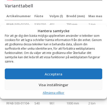
Varianttabell
Artikelnummer
Fäste
Volym (l)
Bredd (mm)
Max maskin
RFAB-500-01101-
S30/150
40 l
700 mm
1 ton
000-07-B
Hantera samtycke
För att ge dig den bästa möjliga upplevelsen använder vi tekniker som
RFAB-500-01102-
S30/180
40 l
700 mm
1 ton
cookies för att lagra och/eller hämta information från din enhet. Genom
000-07-B
att godkänna dessa tekniker kan vi behandla data, såsom din
surfhistorik eller unika identifierare, för att förbättra webbplatsens
RFAB-500-01101-
S30/150
60 l
800 mm
1 ton
funktionalitet. Om du väljer att inte godkänna eller återkallar ditt
000-08-B
samtycke kan det leda till att vissa funktioner på webbplatsen fungerar
sämre.
RFAB-500-01102-
S30/180
60 l
800 mm
1 ton
000-08-B
Acceptera
RFAB-500-01101-
S30/150
90 l
1000 mm
2 ton
000-10-B
Visa inställningar
RFAB-500-01102-
S30/180
90 l
1000 mm
2 ton
Allmänna villkor
000-10-B
RFAB-500-01104-
S40
90 l
1000 mm
2 ton