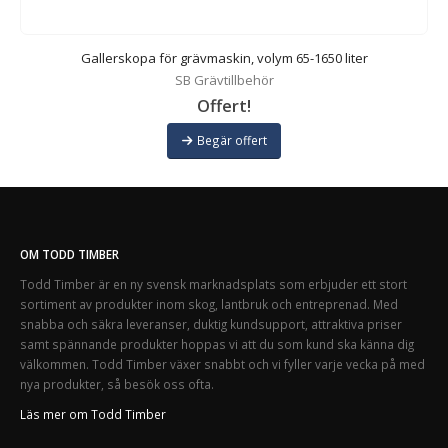
Gallerskopa för grävmaskin, volym 65-1650 liter
SB Grävtillbehör
Offert!
Begär offert
OM TODD TIMBER
Todd Timber är en ny svensk marknadsplats som erbjuder ett stort
sortiment av produkter inom skog, lantbruk och entreprenad. Med
snabba och säkra leveranser, duktig kundsupport, attraktiva priser
samt spännande produkter hoppas vi att du som kund ska känna dig
välkommen. Todd Timber växer snabbt och vi fyller varje vecka på med
nya produkter, så besök oss ofta.
Läs mer om Todd Timber