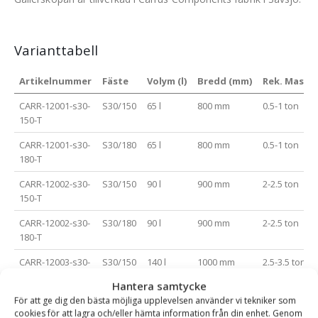
Varianttabell
Artikelnummer
Fäste
Volym (l)
Bredd (mm)
Rek. Maskin
CARR-12001-s30-
S30/150
65 l
800 mm
0.5-1 ton
150-T
CARR-12001-s30-
S30/180
65 l
800 mm
0.5-1 ton
180-T
CARR-12002-s30-
S30/150
90 l
900 mm
2-2.5 ton
150-T
CARR-12002-s30-
S30/180
90 l
900 mm
2-2.5 ton
180-T
CARR-12003-s30-
S30/150
140 l
1000 mm
2.5-3.5 ton
150-T
Hantera samtycke
För att ge dig den bästa möjliga upplevelsen använder vi tekniker som
CARR-12003-s30-
S30/180
140 l
1000 mm
2.5-3.5 ton
cookies för att lagra och/eller hämta information från din enhet. Genom
180-T