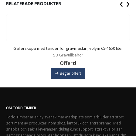
‹
›
RELATERADE PRODUKTER
Gallerskopa med tänder för grävmaskin, volym 65-1650 liter
SB Grävtillbehör
Offert!
Begär offert
OM TODD TIMBER
Todd Timber är en ny svensk marknadsplats som erbjuder ett stort
sortiment av produkter inom skog, lantbruk och entreprenad. Med
snabba och säkra leveranser, duktig kundsupport, attraktiva priser
samt spännande produkter hoppas vi att du som kund ska känna dig