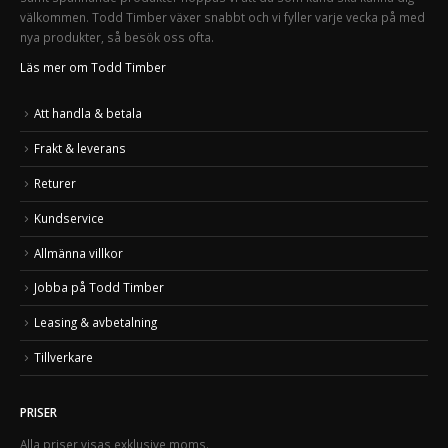
välkommen. Todd Timber växer snabbt och vi fyller varje vecka på med
nya produkter, så besök oss ofta.
Läs mer om Todd Timber
Att handla & betala
Frakt & leverans
Returer
Kundservice
Allmänna villkor
Jobba på Todd Timber
Leasing & avbetalning
Tillverkare
PRISER
Alla priser visas exklusive moms.