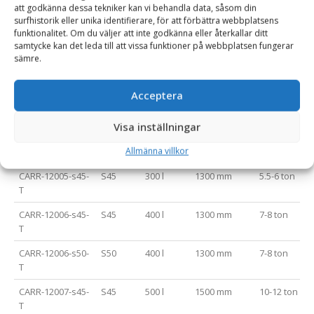
att godkänna dessa tekniker kan vi behandla data, såsom din
surfhistorik eller unika identifierare, för att förbättra webbplatsens
CARR-12002-s40-
S40
90 l
900 mm
2-2.5 ton
funktionalitet. Om du väljer att inte godkänna eller återkallar ditt
T
samtycke kan det leda till att vissa funktioner på webbplatsen fungerar
sämre.
CARR-12003-s40-
S40
140 l
1000 mm
2.5-3.5 ton
T
Acceptera
CARR-12004-s40-
S40
200 l
1100 mm
3.5-5 ton
T
Visa inställningar
CARR-12005-s40-
S40
300 l
1300 mm
5.5-6 ton
Allmänna villkor
T
CARR-12005-s45-
S45
300 l
1300 mm
5.5-6 ton
T
CARR-12006-s45-
S45
400 l
1300 mm
7-8 ton
T
CARR-12006-s50-
S50
400 l
1300 mm
7-8 ton
T
CARR-12007-s45-
S45
500 l
1500 mm
10-12 ton
T