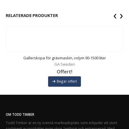
‹
›
RELATERADE PRODUKTER
Gallerskopa för grävmaskin, volym 90-1500 liter
GA Sweden
Offert!
Begär offert
OM TODD TIMBER
Todd Timber är en ny svensk marknadsplats som erbjuder ett stort
sortiment av produkter inom skog, lantbruk och entreprenad. Med