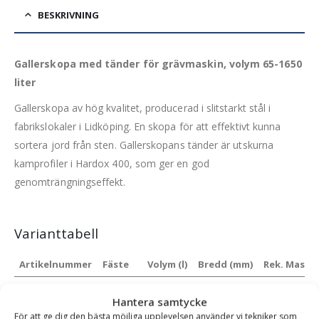
BESKRIVNING
Gallerskopa med tänder för grävmaskin, volym 65-1650
liter
Gallerskopa av hög kvalitet, producerad i slitstarkt stål i
fabrikslokaler i Lidköping. En skopa för att effektivt kunna
sortera jord från sten. Gallerskopans tänder är utskurna
kamprofiler i Hardox 400, som ger en god
genomträngningseffekt.
Varianttabell
Artikelnummer
Fäste
Volym (l)
Bredd (mm)
Rek. Maskin
SBGR-1000-s30-
S30/150
65 l
800 mm
1-1.5 ton
Hantera samtycke
150-t
För att ge dig den bästa möjliga upplevelsen använder vi tekniker som