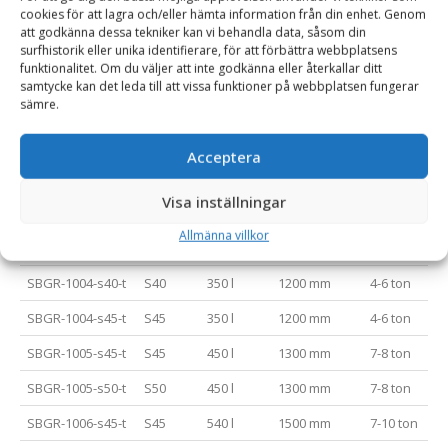
SBGR-1000-s30-
S30/180
65 l
800 mm
1-1.5 ton
cookies för att lagra och/eller hämta information från din enhet. Genom
att godkänna dessa tekniker kan vi behandla data, såsom din
180-t
surfhistorik eller unika identifierare, för att förbättra webbplatsens
funktionalitet. Om du väljer att inte godkänna eller återkallar ditt
SBGR-1001-s30-
S30/150
170 l
1000 mm
2-2.5 ton
samtycke kan det leda till att vissa funktioner på webbplatsen fungerar
150-t
sämre.
SBGR-1001-s30-
S30/180
170 l
1000 mm
2-2.5 ton
180-t
Acceptera
SBGR-1001-s40-t
S40
170 l
1000 mm
2-2.5 ton
Visa inställningar
SBGR-1002-s40-t
S40
200 l
1200 mm
2.5-3 ton
Allmänna villkor
SBGR-1003-s40-t
S40
280 l
1000 mm
3-5 ton
SBGR-1004-s40-t
S40
350 l
1200 mm
4-6 ton
SBGR-1004-s45-t
S45
350 l
1200 mm
4-6 ton
SBGR-1005-s45-t
S45
450 l
1300 mm
7-8 ton
SBGR-1005-s50-t
S50
450 l
1300 mm
7-8 ton
SBGR-1006-s45-t
S45
540 l
1500 mm
7-10 ton