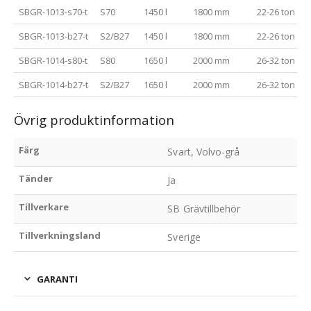
SBGR-1013-s70-t
S70
1450 l
1800 mm
22-26 ton
SBGR-1013-b27-t
S2/B27
1450 l
1800 mm
22-26 ton
SBGR-1014-s80-t
S80
1650 l
2000 mm
26-32 ton
SBGR-1014-b27-t
S2/B27
1650 l
2000 mm
26-32 ton
Övrig produktinformation
Färg
Svart, Volvo-grå
Tänder
Ja
Tillverkare
SB Grävtillbehör
Tillverkningsland
Sverige
GARANTI