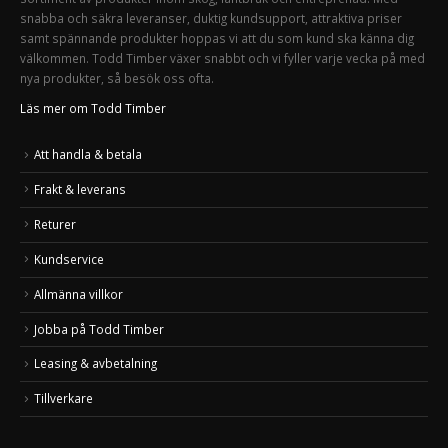
snabba och säkra leveranser, duktig kundsupport, attraktiva priser
samt spännande produkter hoppas vi att du som kund ska känna dig
välkommen. Todd Timber växer snabbt och vi fyller varje vecka på med
nya produkter, så besök oss ofta.
Läs mer om Todd Timber
Att handla & betala
Frakt & leverans
Returer
Kundservice
Allmänna villkor
Jobba på Todd Timber
Leasing & avbetalning
Tillverkare