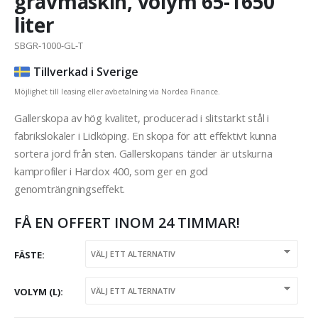
grävmaskin, volym 65-1650
liter
SBGR-1000-GL-T
Tillverkad i Sverige
Möjlighet till leasing eller avbetalning via Nordea Finance.
Gallerskopa av hög kvalitet, producerad i slitstarkt stål i
fabrikslokaler i Lidköping. En skopa för att effektivt kunna
sortera jord från sten. Gallerskopans tänder är utskurna
kamprofiler i Hardox 400, som ger en god
genomträngningseffekt.
FÅ EN OFFERT INOM 24 TIMMAR!
FÄSTE
VOLYM (L)