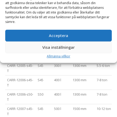
att godkänna dessa tekniker kan vi behandla data, såsom din
surfhistorik eller unika identifierare, för att förbättra webbplatsens
CARR-12002-s40-
S40
90 l
900 mm
2-2.5 ton
funktionalitet. Om du väljer att inte godkänna eller återkallar ditt
T
samtycke kan det leda till att vissa funktioner på webbplatsen fungerar
sämre.
CARR-12003-s40-
S40
140 l
1000 mm
2.5-3.5 ton
T
Acceptera
CARR-12004-s40-
S40
200 l
1100 mm
3.5-5 ton
T
Visa inställningar
CARR-12005-s40-
S40
300 l
1300 mm
5.5-6 ton
Allmänna villkor
T
CARR-12005-s45-
S45
300 l
1300 mm
5.5-6 ton
T
CARR-12006-s45-
S45
400 l
1300 mm
7-8 ton
T
CARR-12006-s50-
S50
400 l
1300 mm
7-8 ton
T
CARR-12007-s45-
S45
500 l
1500 mm
10-12 ton
T