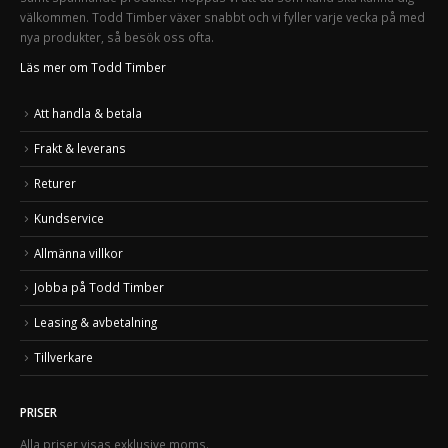
välkommen. Todd Timber växer snabbt och vi fyller varje vecka på med
nya produkter, så besök oss ofta.
Läs mer om Todd Timber
Att handla & betala
Frakt & leverans
Returer
Kundservice
Allmänna villkor
Jobba på Todd Timber
Leasing & avbetalning
Tillverkare
PRISER
Alla priser visas exklusive moms.