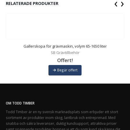
‹
›
RELATERADE PRODUKTER
Gallerskopa för grävmaskin, volym 65-1650 liter
SB Grävtillbehör
Offert!
Begär offert
OM TODD TIMBER
Todd Timber är en ny svensk marknadsplats som erbjuder ett stort
sortiment av produkter inom skog, lantbruk och entreprenad. Med
snabba och säkra leveranser, duktig kundsupport, attraktiva priser
samt spännande produkter hoppas vi att du som kund ska känna dig