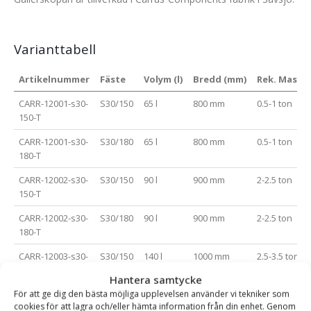
Varianttabell
Artikelnummer
Fäste
Volym (l)
Bredd (mm)
Rek. Maskin
CARR-12001-s30-
S30/150
65 l
800 mm
0.5-1 ton
150-T
CARR-12001-s30-
S30/180
65 l
800 mm
0.5-1 ton
180-T
CARR-12002-s30-
S30/150
90 l
900 mm
2-2.5 ton
150-T
CARR-12002-s30-
S30/180
90 l
900 mm
2-2.5 ton
180-T
CARR-12003-s30-
S30/150
140 l
1000 mm
2.5-3.5 ton
150-T
Hantera samtycke
För att ge dig den bästa möjliga upplevelsen använder vi tekniker som
CARR-12003-s30-
S30/180
140 l
1000 mm
2.5-3.5 ton
cookies för att lagra och/eller hämta information från din enhet. Genom
180-T