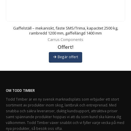
Gaffelställ – mekaniskt, fäste SMS/Trima, kapacitet 2500 kg,
rambredd 1200 mm, gaffellängd 1400 mm
Carrus Components
Offert!
Begär offert
OM TODD TIMBER
Todd Timber är en ny svensk marknadsplats som erbjuder ett stort
sortiment av produkter inom skog, lantbruk och entreprenad. Med
snabba och säkra leveranser, duktig kundsupport, attraktiva priser
samt spännande produkter hoppas vi att du som kund ska känna dig
välkommen. Todd Timber växer snabbt och vi fyller varje vecka på med
nya produkter, så besök oss ofta.