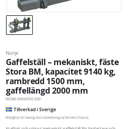
Norje
Gaffelställ – mekaniskt, fäste
Stora BM, kapacitet 9140 kg,
rambredd 1500 mm,
gaffellängd 2000 mm
NOAB-34304150-200
Tillverkad i Sverige
Möjlighet till leasing eller avbetalning via Nordea Finance.
Kraftigt och robust mekaniskt gaffelställ för hjullastare och