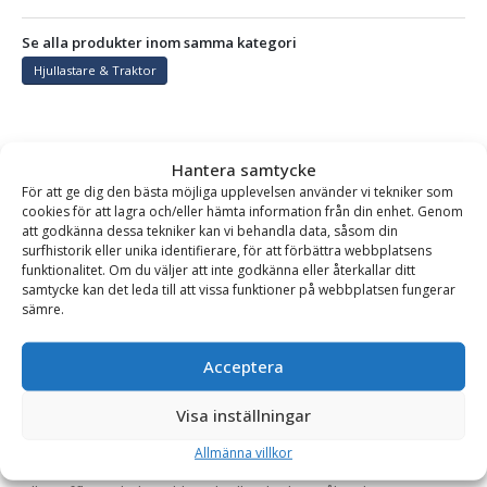
Se alla produkter inom samma kategori
Hjullastare & Traktor
BESKRIVNING
Hantera samtycke
För att ge dig den bästa möjliga upplevelsen använder vi tekniker som
cookies för att lagra och/eller hämta information från din enhet. Genom
att godkänna dessa tekniker kan vi behandla data, såsom din
Gaffelställ – mekaniskt, fäste Stora BM, kapacitet 9140
surfhistorik eller unika identifierare, för att förbättra webbplatsens
kg, rambredd 1500 mm, gaffellängd 2000 mm
funktionalitet. Om du väljer att inte godkänna eller återkallar ditt
samtycke kan det leda till att vissa funktioner på webbplatsen fungerar
Kraftigt och robust mekaniskt gaffelställ för hjullastare och
sämre.
större teleskoplastare. Pallgaffeln är framtagen och anpassad
för dagens högt ställda krav på kvalitet, säkerhet och
Acceptera
tillförlitlighet.
Visa inställningar
Gafflarna flyttas manuellt och låses fast i rätt läge med en
låsbult i den övre balken.
Allmänna villkor