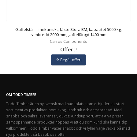
Gaffelställ – mekaniskt, fäste Stora BM, kapacitet 5000 kg,
rambredd 2000 mm, gaffellängd 1400 mm
Carrus Components
Offert!
Begär offert
OM TODD TIMBER
Todd Timber är en ny svensk marknadsplats som erbjuder ett stort
sortiment av produkter inom skog, lantbruk och entreprenad. Med
snabba och säkra leveranser, duktig kundsupport, attraktiva priser
samt spännande produkter hoppas vi att du som kund ska känna dig
välkommen. Todd Timber växer snabbt och vi fyller varje vecka på med
nya produkter, så besök oss ofta.