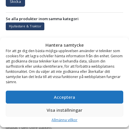
Skicka
Se alla produkter inom samma kategori
Hjullastare & Traktor
Hantera samtycke
BESKRIVNING
För att ge dig den bästa möjliga upplevelsen använder vi tekniker som
cookies för att lagra och/eller hämta information från din enhet. Genom
att godkänna dessa tekniker kan vi behandla data, såsom din
surfhistorik eller unika identifierare, för att förbättra webbplatsens
Gaffelställ – mekaniskt, fäste Stora BM, kapacitet 4000
funktionalitet. Om du väljer att inte godkänna eller återkallar ditt
kg, rambredd 1500 mm, gaffellängd 1400 mm
samtycke kan det leda till att vissa funktioner på webbplatsen fungerar
sämre.
Kraftigt och robust mekaniskt gaffelställ för hjullastare och
större teleskoplastare. Pallgaffeln är framtagen och anpassad
Acceptera
för dagens högt ställda krav på kvalitet, säkerhet och
tillförlitlighet.
Visa inställningar
Gafflarna flyttas manuellt och låses fast i rätt läge med en
Allmänna villkor
låsbult i den övre balken.