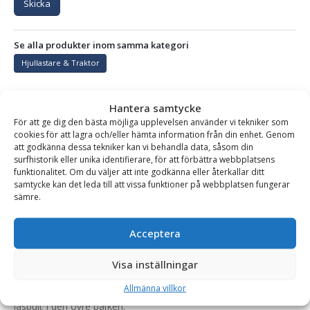
Skicka
Se alla produkter inom samma kategori
Hjullastare & Traktor
Hantera samtycke
BESKRIVNING
För att ge dig den bästa möjliga upplevelsen använder vi tekniker som
cookies för att lagra och/eller hämta information från din enhet. Genom
att godkänna dessa tekniker kan vi behandla data, såsom din
surfhistorik eller unika identifierare, för att förbättra webbplatsens
Gaffelställ – mekaniskt, fäste Stora BM, kapacitet 4000
funktionalitet. Om du väljer att inte godkänna eller återkallar ditt
kg, rambredd 1500 mm, gaffellängd 1200 mm
samtycke kan det leda till att vissa funktioner på webbplatsen fungerar
sämre.
Kraftigt och robust mekaniskt gaffelställ för hjullastare och
större teleskoplastare. Pallgaffeln är framtagen och anpassad
Acceptera
för dagens högt ställda krav på kvalitet, säkerhet och
tillförlitlighet.
Visa inställningar
Gafflarna flyttas manuellt och låses fast i rätt läge med en
Allmänna villkor
låsbult i den övre balken.