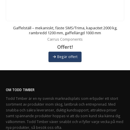
Gaffelställ – mekaniskt, fäste SMS/Trima, kapacitet 2000 kg,
rambredd 1200 mm, gaffellängd 1000 mm
Carrus Components
Offert!
Begär offert
OM TODD TIMBER
Todd Timber är en ny svensk marknadsplats som erbjuder ett stort
sortiment av produkter inom skog, lantbruk och entreprenad. Med
snabba och säkra leveranser, duktig kundsupport, attraktiva priser
samt spännande produkter hoppas vi att du som kund ska känna dig
välkommen. Todd Timber växer snabbt och vi fyller varje vecka på med
nya produkter, så besök oss ofta.