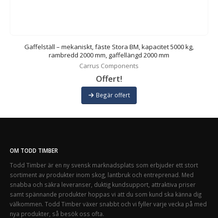
Gaffelställ – mekaniskt, fäste Stora BM, kapacitet 5000 kg,
rambredd 2000 mm, gaffellängd 2000 mm
Carrus Components
Offert!
Begär offert
OM TODD TIMBER
Todd Timber är en ny svensk marknadsplats som erbjuder ett stort
sortiment av produkter inom skog, lantbruk och entreprenad. Med
snabba och säkra leveranser, duktig kundsupport, attraktiva priser
samt spännande produkter hoppas vi att du som kund ska känna dig
välkommen. Todd Timber växer snabbt och vi fyller varje vecka på med
nya produkter, så besök oss ofta.