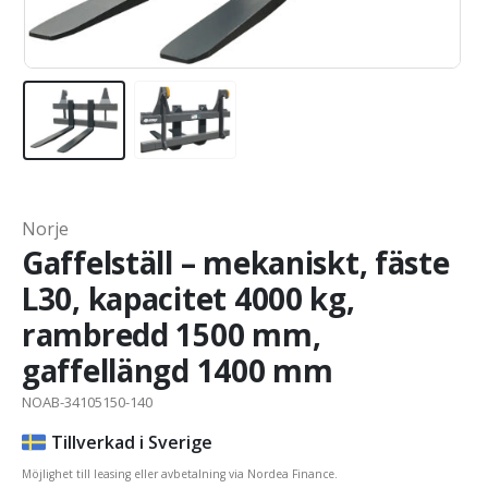
Norje
Gaffelställ – mekaniskt, fäste
L30, kapacitet 4000 kg,
rambredd 1500 mm,
gaffellängd 1400 mm
NOAB-34105150-140
Tillverkad i Sverige
Möjlighet till leasing eller avbetalning via Nordea Finance.