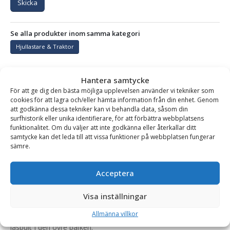
Skicka
Se alla produkter inom samma kategori
Hjullastare & Traktor
Hantera samtycke
BESKRIVNING
För att ge dig den bästa möjliga upplevelsen använder vi tekniker som
cookies för att lagra och/eller hämta information från din enhet. Genom
att godkänna dessa tekniker kan vi behandla data, såsom din
surfhistorik eller unika identifierare, för att förbättra webbplatsens
Gaffelställ – mekaniskt, fäste L30, kapacitet 4000 kg,
funktionalitet. Om du väljer att inte godkänna eller återkallar ditt
rambredd 1500 mm, gaffellängd 1400 mm
samtycke kan det leda till att vissa funktioner på webbplatsen fungerar
sämre.
Kraftigt och robust mekaniskt gaffelställ för hjullastare och
större teleskoplastare. Pallgaffeln är framtagen och anpassad
Acceptera
för dagens högt ställda krav på kvalitet, säkerhet och
tillförlitlighet.
Visa inställningar
Gafflarna flyttas manuellt och låses fast i rätt läge med en
Allmänna villkor
låsbult i den övre balken.