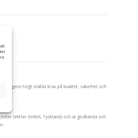
att
ker
tra
för dagens högt ställda krav på kvalitet, säkerhet och
oducenter (Vetter GmbH, Tyskland) och är godkända och
m.