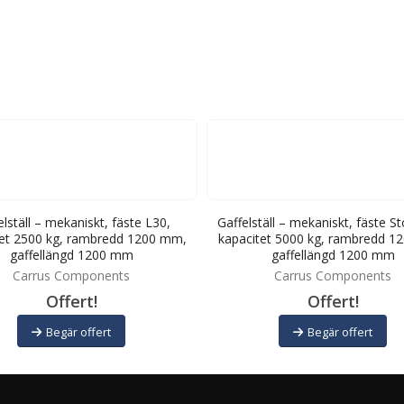
elställ – mekaniskt, fäste L30,
Gaffelställ – mekaniskt, fäste S
tet 2500 kg, rambredd 1200 mm,
kapacitet 5000 kg, rambredd 1
gaffellängd 1200 mm
gaffellängd 1200 mm
Carrus Components
Carrus Components
Offert!
Offert!
Begär offert
Begär offert