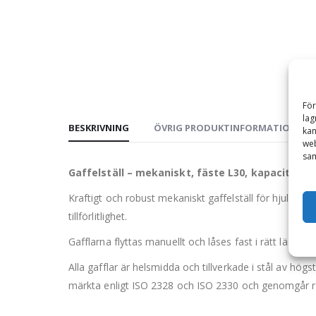
För
lag
BESKRIVNING
ÖVRIG PRODUKTINFORMATION
kan
web
sam
Gaffelställ – mekaniskt, fäste L30, kapacitet
Kraftigt och robust mekaniskt gaffelställ för hjullast
tillförlitlighet.
Gafflarna flyttas manuellt och låses fast i rätt läge me
Alla gafflar är helsmidda och tillverkade i stål av h
märkta enligt ISO 2328 och ISO 2330 och genomgår ri