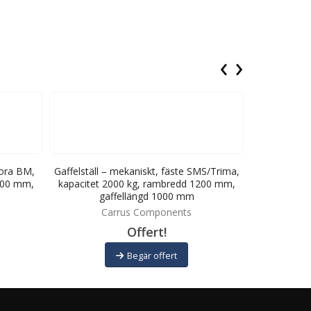
‹
›
tora BM,
Gaffelställ – mekaniskt, fäste SMS/Trima,
Gaffelställ
200 mm,
kapacitet 2000 kg, rambredd 1200 mm,
kapacitet 
gaffellängd 1000 mm
ga
Carrus Components
C
Offert!
Begär offert