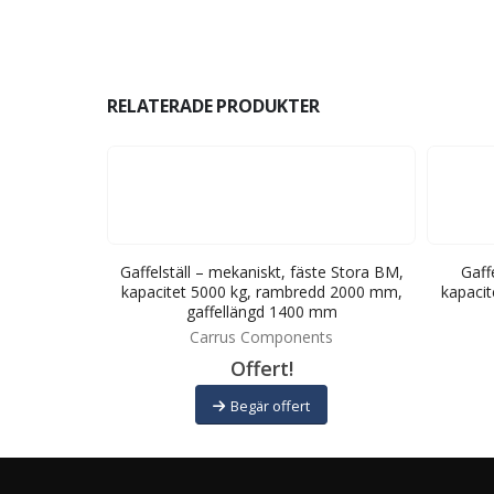
RELATERADE PRODUKTER
te Stora BM,
Gaffelställ – mekaniskt, fäste Stora BM,
Gaff
dd 1500 mm,
kapacitet 5000 kg, rambredd 2000 mm,
kapaci
 mm
gaffellängd 1400 mm
ts
Carrus Components
Offert!
Begär offert