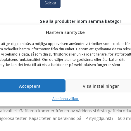
Skicka
Se alla produkter inom samma kategori
Hjullastare & Traktor
Hantera samtycke
 att ge dig den bästa möjliga upplevelsen använder vi tekniker som cookies för 
ra och/eller hämta information från din enhet. Genom att godkänna dessa tekni
GARANTI
 vi behandla data, såsom din surfhistorik eller unika identifierare, för att förbät
bplatsens funktionalitet. Om du väljer att inte godkänna eller återkallar ditt
tycke kan det leda till att vissa funktioner på webbplatsen fungerar sämre.
 4000 kg, rambredd 1200 mm, gaffellängd 1400 mm
are och större teleskoplastare. Pallgaffeln är framtagen och anpassad 
Acceptera
Visa inställningar
Allmänna villkor
d en låsbult i den övre balken.
ögsta kvalitet. Gafflarna kommer från en av världens största gaffelpr
gorösa tester. Kapaciteten är beräknad på TP (tyngdpunkt) = 600 m