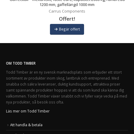
1200 mm, gaffellängd 1000 mm
Carrus Components
Offert!
Begär offert
OM TODD TIMBER
Todd Timber är en ny svensk marknadsplats som erbjuder ett stort
sortiment av produkter inom skog, lantbruk och entreprenad. Med
snabba och säkra leveranser, duktig kundsupport, attraktiva priser
samt spännande produkter hoppas vi att du som kund ska känna dig
välkommen. Todd Timber växer snabbt och vi fyller varje vecka på med
nya produkter, så besök oss ofta.
Läs mer om Todd Timber
Att handla & betala