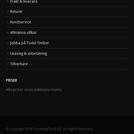
Frakt & leverans
Returer
Kundservice
Allmänna villkor
Jobba på Todd Timber
Leasing & avbetalning
Tillverkare
PRISER
Alla priser visas exklusive moms.
© Copyright 2018 Tumbling Todd AB. All Rights Reserved.