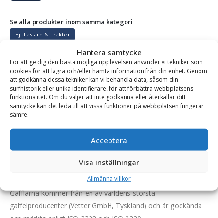
Se alla produkter inom samma kategori
Hjullastare & Traktor
Hantera samtycke
För att ge dig den bästa möjliga upplevelsen använder vi tekniker som
cookies för att lagra och/eller hämta information från din enhet. Genom
BESKRIVNING
att godkänna dessa tekniker kan vi behandla data, såsom din
surfhistorik eller unika identifierare, för att förbättra webbplatsens
funktionalitet. Om du väljer att inte godkänna eller återkallar ditt
samtycke kan det leda till att vissa funktioner på webbplatsen fungerar
Gaffelställ – mekaniskt, fäste L30, kapacitet 2500 kg,
sämre.
rambredd 1200 mm, gaffellängd 1200 mm
En gedigen pallgaffelram som är smidig och användarvänlig.
Acceptera
Gafflarna flyttas enkelt genom att man viker upp en bygel och
Visa inställningar
sedan knuffar dem till en ny placering, varefter man viker ner
bygeln för att låsa gaffelns position.
Allmänna villkor
Gafflarna kommer från en av världens största
gaffelproducenter (Vetter GmbH, Tyskland) och är godkända