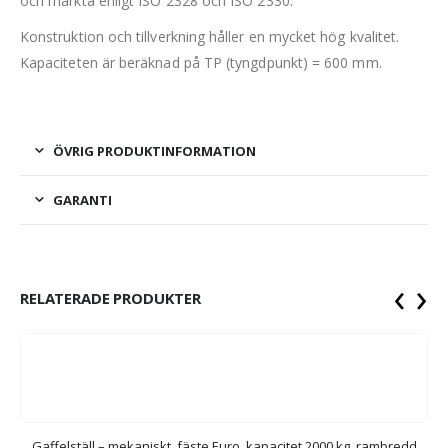
och märkta enligt ISO 2328 och ISO 2330.
Konstruktion och tillverkning håller en mycket hög kvalitet.
Kapaciteten är beräknad på TP (tyngdpunkt) = 600 mm.
ÖVRIG PRODUKTINFORMATION
GARANTI
‹
›
RELATERADE PRODUKTER
Gaffelställ – mekaniskt, fäste Euro, kapacitet 2000 kg, rambredd