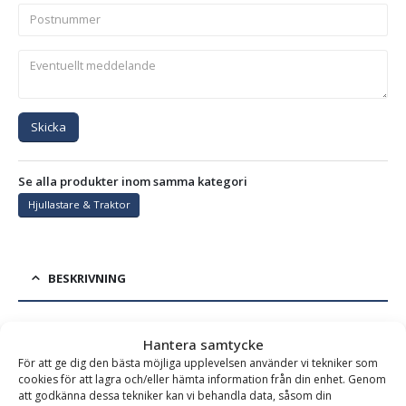
Skicka
Se alla produkter inom samma kategori
Hjullastare & Traktor
BESKRIVNING
Frontplaneringsskopa PLG – fäste Stora BM, bredd 2500
Hantera samtycke
För att ge dig den bästa möjliga upplevelsen använder vi tekniker som
mm, djup 1150 mm, vikt 520 kg, för maskinvikt 4-9 ton
cookies för att lagra och/eller hämta information från din enhet. Genom
att godkänna dessa tekniker kan vi behandla data, såsom din
Frontplaneringsskopa för traktor och hjullastare – för