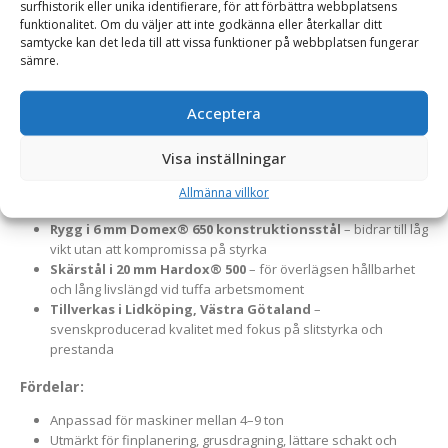
surfhistorik eller unika identifierare, för att förbättra webbplatsens
exakt markutjämning.
En robust och högpresterande
funktionalitet. Om du väljer att inte godkänna eller återkallar ditt
frontplaneringsskopa för traktorer, hjullastare och
samtycke kan det leda till att vissa funktioner på webbplatsen fungerar
sämre.
kompaktlastare i viktklassen 4–9 ton. Skopan är framtagen för
noggrann finplanering, markjustering och materialfördelning –
Acceptera
ett oumbärligt redskap inom både entreprenad och lantbruk.
Material och konstruktion:
Visa inställningar
Botten och gavlar i 12 mm Hardox® 400
– ger hög
Allmänna villkor
slitstyrka mot grus, jord och sten
Rygg i 6 mm Domex® 650 konstruktionsstål
– bidrar till låg
vikt utan att kompromissa på styrka
Skärstål i 20 mm Hardox® 500
– för överlägsen hållbarhet
och lång livslängd vid tuffa arbetsmoment
Tillverkas i Lidköping, Västra Götaland
–
svenskproducerad kvalitet med fokus på slitstyrka och
prestanda
Fördelar:
Anpassad för maskiner mellan 4–9 ton
Utmärkt för finplanering, grusdragning, lättare schakt och