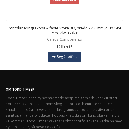
KAMPANJVARA
Frontplaneringsskopa – fäste Stora BM, bredd 2750 mm, djup 1450
mm, vikt 860 kg
Carrus Components
Offert!
Begär offert
OM TODD TIMBER
Todd Timber är en ny svensk marknadsplats som erbjuder ett stort
sortiment av produkter inom skog, lantbruk och entreprenad. Med
snabba och säkra leveranser, duktig kundsupport, attraktiva priser
samt spännande produkter hoppas vi att du som kund ska känna dig
välkommen. Todd Timber växer snabbt och vi fyller varje vecka på med
nya produkter, så besök oss ofta.