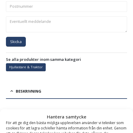
Skicka
Se alla produkter inom samma kategori
Hjullastare & Traktor
BESKRIVNING
Frontplaneringsskopa PLG – fäste SMS/Trima, bredd
Hantera samtycke
2400 mm, djup 1150 mm, vikt 475 kg, för maskinvikt 4-9
För att ge dig den bästa möjliga upplevelsen använder vi tekniker som
ton
cookies för att lagra och/eller hämta information från din enhet. Genom