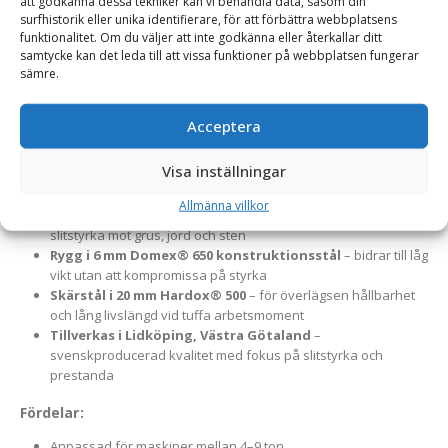
att godkänna dessa tekniker kan vi behandla data, såsom din
Frontplaneringsskopa för traktor och hjullastare – för
surfhistorik eller unika identifierare, för att förbättra webbplatsens
funktionalitet. Om du väljer att inte godkänna eller återkallar ditt
exakt markutjämning.
En robust och högpresterande
samtycke kan det leda till att vissa funktioner på webbplatsen fungerar
frontplaneringsskopa för traktorer, hjullastare och
sämre.
kompaktlastare i viktklassen 4–9 ton. Skopan är framtagen för
noggrann finplanering, markjustering och materialfördelning –
Acceptera
ett oumbärligt redskap inom både entreprenad och lantbruk.
Visa inställningar
Material och konstruktion:
Allmänna villkor
Botten och gavlar i 12 mm Hardox® 400
– ger hög
slitstyrka mot grus, jord och sten
Rygg i 6 mm Domex® 650 konstruktionsstål
– bidrar till låg
vikt utan att kompromissa på styrka
Skärstål i 20 mm Hardox® 500
– för överlägsen hållbarhet
och lång livslängd vid tuffa arbetsmoment
Tillverkas i Lidköping, Västra Götaland
–
svenskproducerad kvalitet med fokus på slitstyrka och
prestanda
Fördelar:
Anpassad för maskiner mellan 4–9 ton