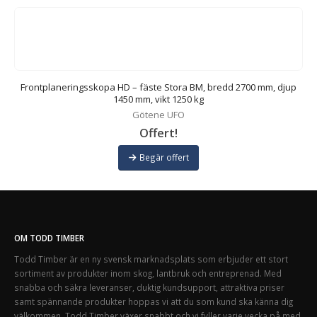
00
Frontplaneringsskopa HD – fäste Stora BM, bredd 2700 mm, djup
1450 mm, vikt 1250 kg
Götene UFO
Offert!
Begär offert
OM TODD TIMBER
Todd Timber är en ny svensk marknadsplats som erbjuder ett stort
sortiment av produkter inom skog, lantbruk och entreprenad. Med
snabba och säkra leveranser, duktig kundsupport, attraktiva priser
samt spännande produkter hoppas vi att du som kund ska känna dig
välkommen. Todd Timber växer snabbt och vi fyller varje vecka på med