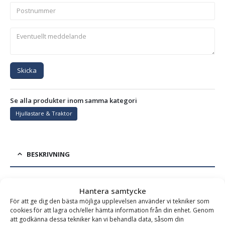
Skicka
Se alla produkter inom samma kategori
Hjullastare & Traktor
BESKRIVNING
Frontplaneringsskopa PLG – fäste L30, bredd 2400 mm,
Hantera samtycke
För att ge dig den bästa möjliga upplevelsen använder vi tekniker som
djup 1150 mm, vikt 475 kg, för maskinvikt 4-9 ton
cookies för att lagra och/eller hämta information från din enhet. Genom
att godkänna dessa tekniker kan vi behandla data, såsom din
Frontplaneringsskopa för traktor och hjullastare – för