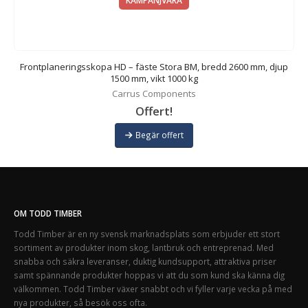
KAMPANJVARA
0
Frontplaneringsskopa HD – fäste Stora BM, bredd 2600 mm, djup
1500 mm, vikt 1000 kg
Carrus Components
Offert!
Begär offert
OM TODD TIMBER
Todd Timber är en ny svensk marknadsplats som erbjuder ett stort
sortiment av produkter inom skog, lantbruk och entreprenad. Med
snabba och säkra leveranser, duktig kundsupport, attraktiva priser
samt spännande produkter hoppas vi att du som kund ska känna dig
välkommen. Todd Timber växer snabbt och vi fyller varje vecka på med
nya produkter, så besök oss ofta.