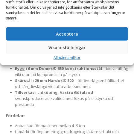
surfhistorik eller unika identifierare, för att förbättra webbplatsens
exakt markutjämning.
En robust och högpresterande
funktionalitet. Om du väljer att inte godkänna eller återkallar ditt
frontplaneringsskopa för traktorer, hjullastare och
samtycke kan det leda till att vissa funktioner på webbplatsen fungerar
sämre.
kompaktlastare i viktklassen 4–9 ton. Skopan är framtagen för
noggrann finplanering, markjustering och materialfördelning –
Acceptera
ett oumbärligt redskap inom både entreprenad och lantbruk.
Material och konstruktion:
Visa inställningar
Botten och gavlar i 12 mm Hardox® 400
– ger hög
Allmänna villkor
slitstyrka mot grus, jord och sten
Rygg i 6 mm Domex® 650 konstruktionsstål
– bidrar till låg
vikt utan att kompromissa på styrka
Skärstål i 20 mm Hardox® 500
– för överlägsen hållbarhet
och lång livslängd vid tuffa arbetsmoment
Tillverkas i Lidköping, Västra Götaland
–
svenskproducerad kvalitet med fokus på slitstyrka och
prestanda
Fördelar:
Anpassad för maskiner mellan 4–9 ton
Utmärkt för finplanering, grusdragning, lättare schakt och