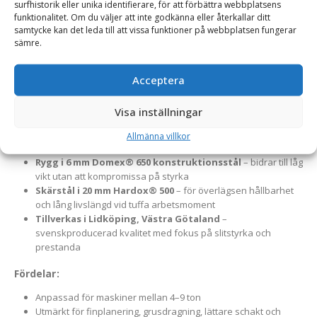
surfhistorik eller unika identifierare, för att förbättra webbplatsens
exakt markutjämning.
En robust och högpresterande
funktionalitet. Om du väljer att inte godkänna eller återkallar ditt
frontplaneringsskopa för traktorer, hjullastare och
samtycke kan det leda till att vissa funktioner på webbplatsen fungerar
sämre.
kompaktlastare i viktklassen 4–9 ton. Skopan är framtagen för
noggrann finplanering, markjustering och materialfördelning –
Acceptera
ett oumbärligt redskap inom både entreprenad och lantbruk.
Material och konstruktion:
Visa inställningar
Botten och gavlar i 12 mm Hardox® 400
– ger hög
Allmänna villkor
slitstyrka mot grus, jord och sten
Rygg i 6 mm Domex® 650 konstruktionsstål
– bidrar till låg
vikt utan att kompromissa på styrka
Skärstål i 20 mm Hardox® 500
– för överlägsen hållbarhet
och lång livslängd vid tuffa arbetsmoment
Tillverkas i Lidköping, Västra Götaland
–
svenskproducerad kvalitet med fokus på slitstyrka och
prestanda
Fördelar:
Anpassad för maskiner mellan 4–9 ton
Utmärkt för finplanering, grusdragning, lättare schakt och