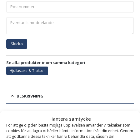
Skicka
Se alla produkter inom samma kategori
Hjullastare & Traktor
BESKRIVNING
Frontplaneringsskopa PLG – fäste Euro, bredd 2500 mm,
Hantera samtycke
För att ge dig den bästa möjliga upplevelsen använder vi tekniker som
djup 1150 mm, vikt 520 kg, för maskinvikt 4-9 ton
cookies för att lagra och/eller hämta information från din enhet. Genom
att godkänna dessa tekniker kan vi behandla data, såsom din
Frontplaneringsskopa för traktor och hjullastare – för