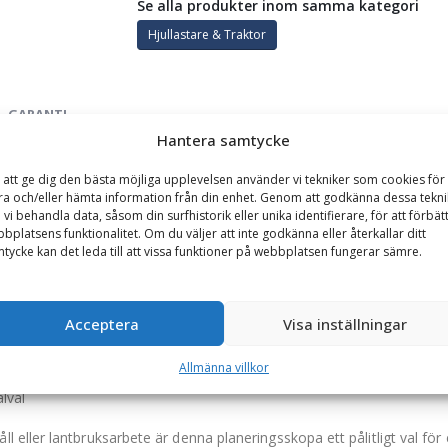
Se alla produkter inom samma kategori
Hjullastare & Traktor
GARANTI
Hantera samtycke
edd 1600 mm, djup 800 mm, vikt 270 kg, för maskinvikt 1-4 t
 att ge dig den bästa möjliga upplevelsen använder vi tekniker som cookies för 
ra och/eller hämta information från din enhet. Genom att godkänna dessa tekni
obust och högpresterande frontplaneringsskopa som är framtagen fö
 vi behandla data, såsom din surfhistorik eller unika identifierare, för att förbät
bplatsens funktionalitet. Om du väljer att inte godkänna eller återkallar ditt
e entreprenad och lantbruk.
tycke kan det leda till att vissa funktioner på webbplatsen fungerar sämre.
Acceptera
Visa inställningar
chakt och utjämning
 kontrollerad kantkontakt
Allmänna villkor
lval
ller lantbruksarbete är denna planeringsskopa ett pålitligt val för ex