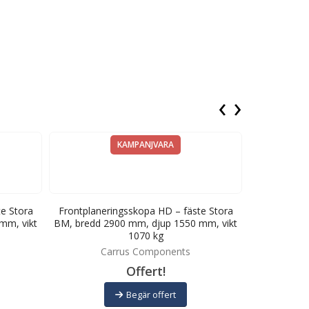
‹
›
KAMPANJVARA
e Stora
Frontplaneringsskopa HD – fäste Stora
Frontplaner
mm, vikt
BM, bredd 2900 mm, djup 1550 mm, vikt
bredd 2500 
1070 kg
Carrus Components
C
Offert!
Begär offert