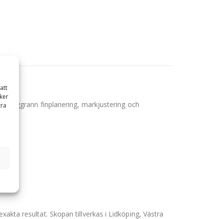
on
att
ker
r noggrann finplanering, markjustering och
tra
akta resultat. Skopan tillverkas i Lidköping, Västra