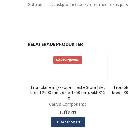
Götaland – svenskproducerad kvalitet med fokus på sl
RELATERADE PRODUKTER
KAMPANJVARA
e Ålö typ 3,
Frontplaneringsskopa – fäste Stora BM,
Frontpl
mm, vikt 308
bredd 2600 mm, djup 1450 mm, vikt 815
bredd 3
kg
ts
Carrus Components
Offert!
Begär offert