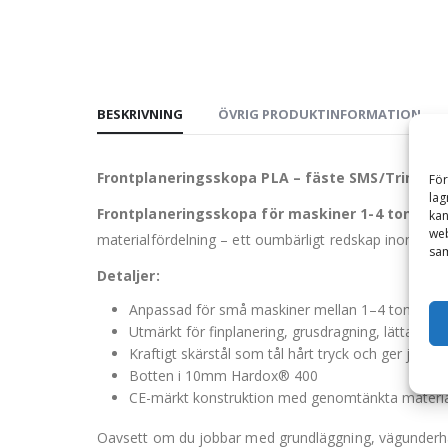
BESKRIVNING
ÖVRIG PRODUKTINFORMATION
Frontplaneringsskopa PLA – fäste SMS/Trima, br
För
lag
Frontplaneringsskopa för maskiner 1-4 ton.
En r
kan
web
materialfördelning – ett oumbärligt redskap inom båd
sam
Detaljer:
Anpassad för små maskiner mellan 1–4 ton
Utmärkt för finplanering, grusdragning, lättare s
Kraftigt skärstål som tål hårt tryck och ger jämn,
Botten i 10mm Hardox® 400
CE-märkt konstruktion med genomtänkta materia
Oavsett om du jobbar med grundläggning, vägunderhåll e