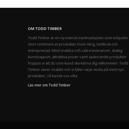
OM TODD TIMBER
Todd Timber är en ny svensk marknadsplats som erbjuder 
stort sortiment av produkter inom skog, lantbruk och
entreprenad. Med snabba och säkra leveranser, duktig
kundsupport, attraktiva priser samt spännande produkter
hoppas vi att du som kund ska känna dig välkommen. Todd
Timber växer snabbt och vi fyller varje vecka på med nya
produkter, så besök oss ofta.
Läs mer om Todd Timber