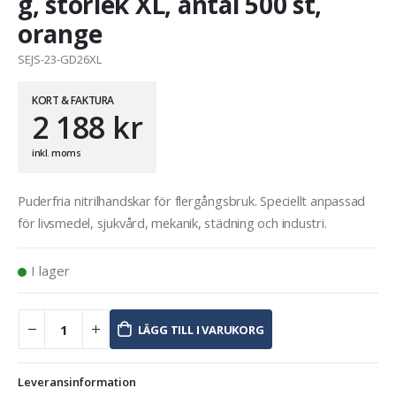
g, storlek XL, antal 500 st,
orange
SEJS-23-GD26XL
KORT & FAKTURA
2 188
kr
inkl. moms
Puderfria nitrilhandskar för flergångsbruk. Speciellt anpassad
för livsmedel, sjukvård, mekanik, städning och industri.
I lager
LÄGG TILL I VARUKORG
Leveransinformation