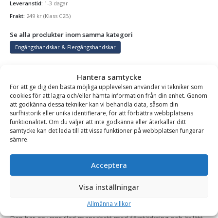
Leveranstid:
1-3 dagar
Frakt:
249
kr
(Klass C2B)
Se alla produkter inom samma kategori
Engångshandskar & Flergångshandskar
Hantera samtycke
BESKRIVNING
För att ge dig den bästa möjliga upplevelsen använder vi tekniker som
cookies för att lagra och/eller hämta information från din enhet. Genom
att godkänna dessa tekniker kan vi behandla data, såsom din
surfhistorik eller unika identifierare, för att förbättra webbplatsens
Flergångshandske nitril – 8,5 g, storlek XL, antal 500 st,
funktionalitet. Om du väljer att inte godkänna eller återkallar ditt
samtycke kan det leda till att vissa funktioner på webbplatsen fungerar
orange
sämre.
Puderfria nitrilhandskar för flergångsbruk.
Acceptera
Dessa handskar är mycket tunna, så känsligheten är högre
eftersom handen har bättre grepp oavsett om handsken är
Visa inställningar
våt eller torr. Flergångshandskarna är även ytbehandlade med
Allmänna villkor
klor för att förhindra att handskarna fastnar med varandra.