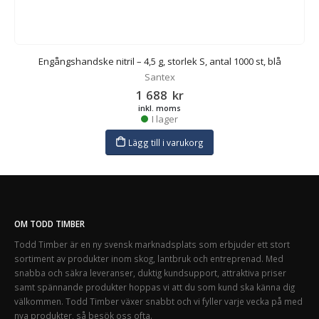
Engångshandske nitril – 4,5 g, storlek S, antal 1000 st, blå
Santex
1 688
kr
inkl. moms
I lager
Lägg till i varukorg
OM TODD TIMBER
Todd Timber är en ny svensk marknadsplats som erbjuder ett stort
sortiment av produkter inom skog, lantbruk och entreprenad. Med
snabba och säkra leveranser, duktig kundsupport, attraktiva priser
samt spännande produkter hoppas vi att du som kund ska känna dig
välkommen. Todd Timber växer snabbt och vi fyller varje vecka på med
nya produkter, så besök oss ofta.