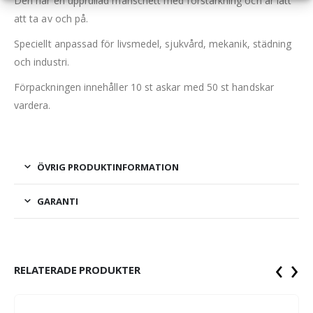
Den har en upprullad manschett med förstärkning och är lätt
att ta av och på.
Speciellt anpassad för livsmedel, sjukvård, mekanik, städning
och industri.
Förpackningen innehåller 10 st askar med 50 st handskar
vardera.
ÖVRIG PRODUKTINFORMATION
GARANTI
‹
›
RELATERADE PRODUKTER