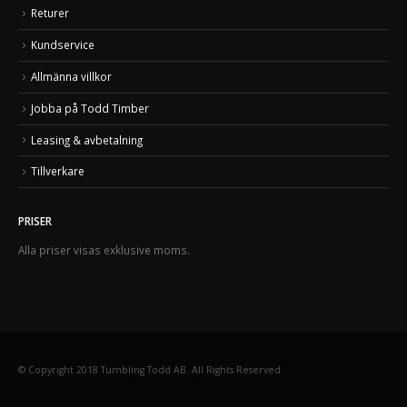
Returer
Kundservice
Allmänna villkor
Jobba på Todd Timber
Leasing & avbetalning
Tillverkare
PRISER
Alla priser visas exklusive moms.
© Copyright 2018 Tumbling Todd AB. All Rights Reserved.