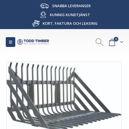
SNABBA LEVERANSER
KUNNIG KUNDTJÄNST
KORT, FAKTURA OCH LEASING
0