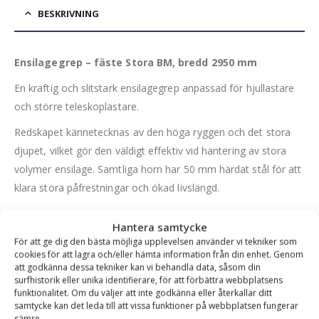
BESKRIVNING
Ensilagegrep – fäste Stora BM, bredd 2950 mm
En kraftig och slitstark ensilagegrep anpassad för hjullastare
och större teleskoplastare.
Redskapet kännetecknas av den höga ryggen och det stora
djupet, vilket gör den väldigt effektiv vid hantering av stora
volymer ensilage. Samtliga horn har 50 mm härdat stål för att
klara stora påfrestningar och ökad livslängd.
Ensilagegrepen är tillverkad i Sverige och är CE-märkt.
Hantera samtycke
För att ge dig den bästa möjliga upplevelsen använder vi tekniker som
cookies för att lagra och/eller hämta information från din enhet. Genom
att godkänna dessa tekniker kan vi behandla data, såsom din
surfhistorik eller unika identifierare, för att förbättra webbplatsens
funktionalitet. Om du väljer att inte godkänna eller återkallar ditt
samtycke kan det leda till att vissa funktioner på webbplatsen fungerar
sämre.