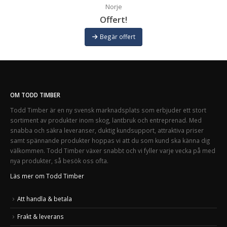
Norje
Offert!
Begär offert
OM TODD TIMBER
Todd Timber är en ny svensk marknadsplats som erbjuder ett stort
sortiment av produkter inom skog, lantbruk och entreprenad. Med
snabba och säkra leveranser, duktig kundsupport, attraktiva priser
samt spännande produkter hoppas vi att du som kund ska känna dig
välkommen. Todd Timber växer snabbt och vi fyller varje vecka på med
nya produkter, så besök oss ofta.
Läs mer om Todd Timber
Att handla & betala
Frakt & leverans