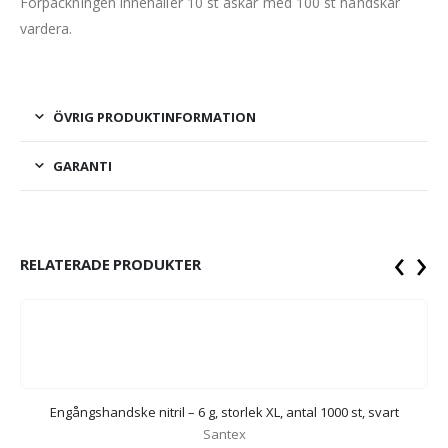
Förpackningen innehåller 10 st askar med 100 st handskar
vardera.
ÖVRIG PRODUKTINFORMATION
GARANTI
‹
›
RELATERADE PRODUKTER
Engångshandske nitril – 6 g, storlek XL, antal 1000 st, svart
Santex