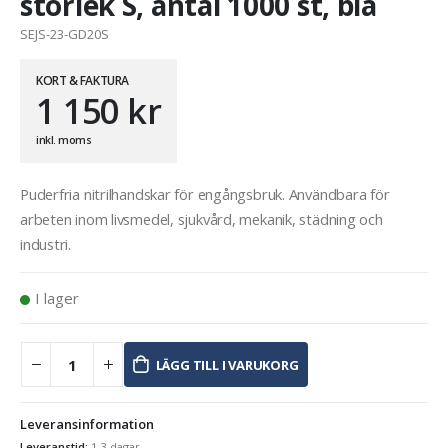
storlek S, antal 1000 st, blå
SEJS-23-GD20S
KORT & FAKTURA
1 150
kr
inkl. moms
Puderfria nitrilhandskar för engångsbruk. Användbara för
arbeten inom livsmedel, sjukvård, mekanik, städning och
industri.
I lager
LÄGG TILL I VARUKORG
Leveransinformation
Leveranstid:
1-3 dagar