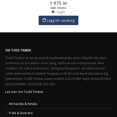
1 975
kr
inkl. moms
I lager
Lägg till i varukorg
OM TODD TIMBER
Todd Timber är en ny svensk marknadsplats som erbjuder ett stort
sortiment av produkter inom skog, lantbruk och entreprenad. Med
snabba och säkra leveranser, duktig kundsupport, attraktiva priser
samt spännande produkter hoppas vi att du som kund ska känna dig
välkommen. Todd Timber växer snabbt och vi fyller varje vecka på med
nya produkter, så besök oss ofta.
Läs mer om Todd Timber
Att handla & betala
Frakt & leverans