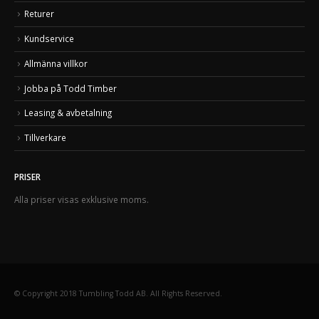
Returer
Kundservice
Allmänna villkor
Jobba på Todd Timber
Leasing & avbetalning
Tillverkare
PRISER
Alla priser visas exklusive moms.
© Copyright 2018 Tumbling Todd AB. All Rights Reserved.