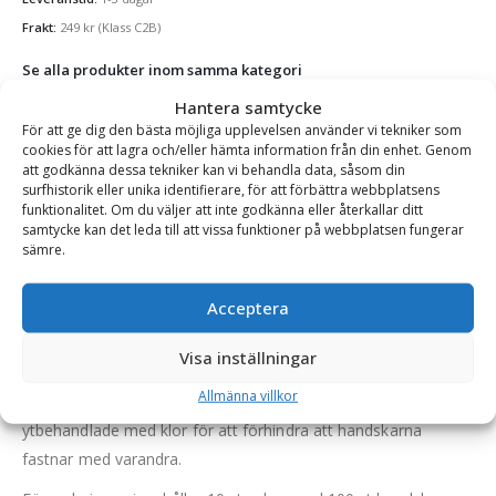
Frakt:
249
kr
(Klass C2B)
Se alla produkter inom samma kategori
Engångshandskar & Flergångshandskar
Hantera samtycke
För att ge dig den bästa möjliga upplevelsen använder vi tekniker som
cookies för att lagra och/eller hämta information från din enhet. Genom
att godkänna dessa tekniker kan vi behandla data, såsom din
BESKRIVNING
surfhistorik eller unika identifierare, för att förbättra webbplatsens
funktionalitet. Om du väljer att inte godkänna eller återkallar ditt
samtycke kan det leda till att vissa funktioner på webbplatsen fungerar
sämre.
Engångshandske nitril – 3,5 g, storlek S, antal 1000 st,
blå
Acceptera
Puderfria nitrilhandskar för engångsbruk.
Visa inställningar
Användbara för arbeten inom livsmedel, sjukvård, mekanik,
Allmänna villkor
städning och industri. Dessa tunna engångshandskar är
ytbehandlade med klor för att förhindra att handskarna
fastnar med varandra.