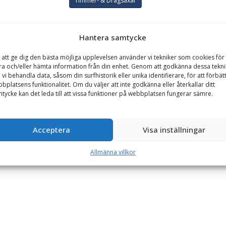
Timmer- & Dragsaxar
Hantera samtycke
GARANTI
 att ge dig den bästa möjliga upplevelsen använder vi tekniker som cookies för 
ra och/eller hämta information från din enhet. Genom att godkänna dessa tekni
26 cm
 vi behandla data, såsom din surfhistorik eller unika identifierare, för att förbät
bplatsens funktionalitet. Om du väljer att inte godkänna eller återkallar ditt
dsdimensioner. Den är 65 cm lång, vilket innebär att man kan arbeta
tycke kan det leda till att vissa funktioner på webbplatsen fungerar sämre.
antera tyngre stockar.
kformigt. Detta ger ett mycket säkert grepp och möjliggör att saxen
Acceptera
Visa inställningar
går även utmärkt att använda vid lyft av ex. plankor och brädor då s
Allmänna villkor