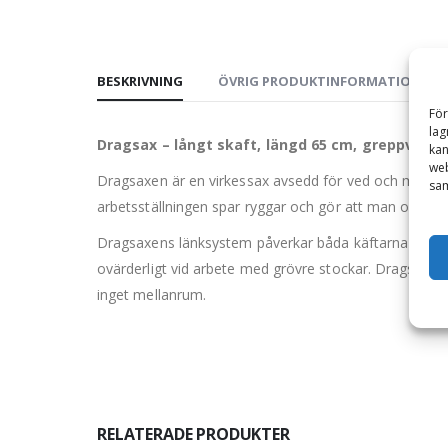
BESKRIVNING
ÖVRIG PRODUKTINFORMATION
För
lag
Dragsax – långt skaft, längd 65 cm, greppvidd 
kan
web
Dragsaxen är en virkessax avsedd för ved och massave
sam
arbetsställningen spar ryggar och gör att man orkar h
Dragsaxens länksystem påverkar båda käftarna helt li
ovärderligt vid arbete med grövre stockar. Dragsaxen 
inget mellanrum.
RELATERADE PRODUKTER