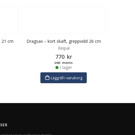
d 21 cm
Dragsax – kort skaft, greppvidd 26 cm
Timme
fjäderbelast
Reipal
770
kr
inkl. moms
I lager
Lägg till i varukorg
ISER