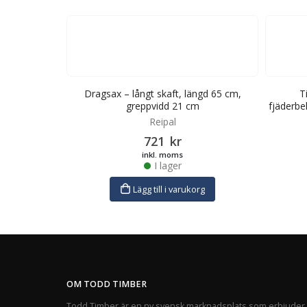
indre,
Dragsax – långt skaft, längd 65 cm,
T
 greppvidd 32
greppvidd 21 cm
fjäderbe
Reipal
r
721
kr
inkl. moms
I lager
Lägg till i varukorg
rg
OM TODD TIMBER
Todd Timber är en ny svensk marknadsplats som erbjuder 