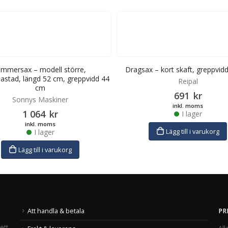
immersax – modell större,
Dragsax – kort skaft, greppvid
lastad, längd 52 cm, greppvidd 44
Reipal
cm
691
kr
Sonnys Maskiner
inkl. moms
1 064
kr
I lager
inkl. moms
Lägg till i varukorg
I lager
Lägg till i varukorg
Att handla & betala
PR
ett