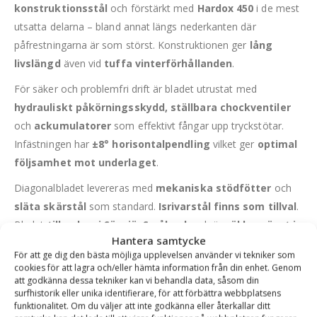
konstruktionsstål
och förstärkt med
Hardox 450
i de mest
utsatta delarna – bland annat längs nederkanten där
påfrestningarna är som störst. Konstruktionen ger
lång
livslängd
även vid
tuffa vinterförhållanden
.
För säker och problemfri drift är bladet utrustat med
hydrauliskt påkörningsskydd, ställbara chockventiler
och
ackumulatorer
som effektivt fångar upp tryckstötar.
Infästningen har
±8° horisontalpendling
vilket ger
optimal
följsamhet mot underlaget
.
Diagonalbladet levereras med
mekaniska stödfötter
och
släta skärstål
som standard.
Isrivarstål finns som tillval
.
Bladet
tillverkas i Sävsjö, Småland
, och är
väl beprövat i
Hantera samtycke
både svenska och norska fjällmiljöer
.
För att ge dig den bästa möjliga upplevelsen använder vi tekniker som
Observera att hydraulslangar mellan maskin och redskap
cookies för att lagra och/eller hämta information från din enhet. Genom
att godkänna dessa tekniker kan vi behandla data, såsom din
inte ingår (kan beställas som tillval).
surfhistorik eller unika identifierare, för att förbättra webbplatsens
funktionalitet. Om du väljer att inte godkänna eller återkallar ditt