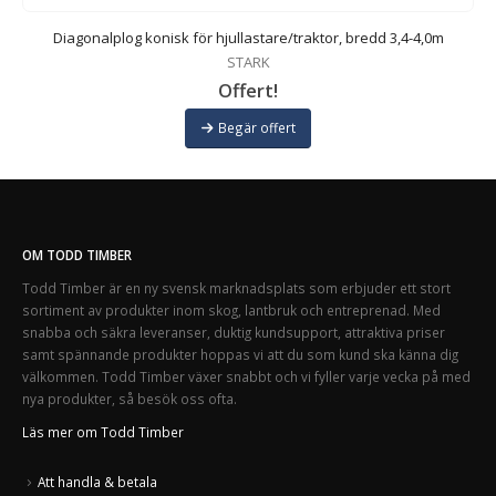
m
Diagonalplog konisk för hjullastare/traktor, bredd 3,4-4,0m
STARK
Offert!
Begär offert
OM TODD TIMBER
Todd Timber är en ny svensk marknadsplats som erbjuder ett stort
sortiment av produkter inom skog, lantbruk och entreprenad. Med
snabba och säkra leveranser, duktig kundsupport, attraktiva priser
samt spännande produkter hoppas vi att du som kund ska känna dig
välkommen. Todd Timber växer snabbt och vi fyller varje vecka på med
nya produkter, så besök oss ofta.
Läs mer om Todd Timber
Att handla & betala