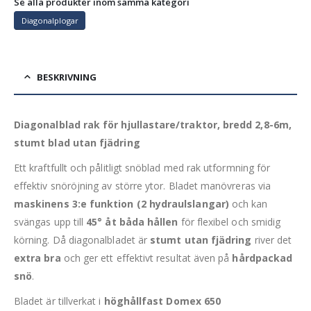
Se alla produkter inom samma kategori
Diagonalplogar
BESKRIVNING
Diagonalblad rak för hjullastare/traktor, bredd 2,8-6m,
stumt blad utan fjädring
Ett kraftfullt och pålitligt snöblad med rak utformning för
effektiv snöröjning av större ytor. Bladet manövreras via
maskinens 3:e funktion (2 hydraulslangar)
och kan
svängas upp till
45° åt båda hållen
för flexibel och smidig
körning. Då diagonalbladet är
stumt utan fjädring
river det
extra bra
och ger ett effektivt resultat även på
hårdpackad
snö
.
Bladet är tillverkat i
höghållfast Domex 650