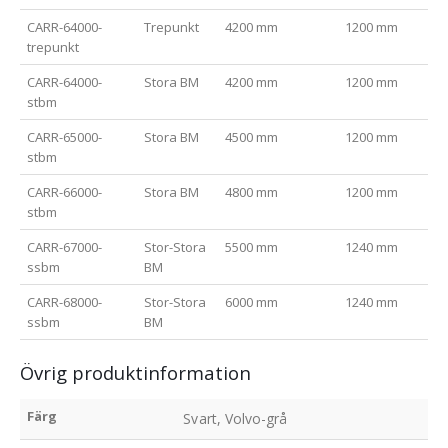
CARR-64000-
Trepunkt
4200 mm
1200 mm
8-2
trepunkt
CARR-64000-
Stora BM
4200 mm
1200 mm
8-2
stbm
CARR-65000-
Stora BM
4500 mm
1200 mm
10-
stbm
CARR-66000-
Stora BM
4800 mm
1200 mm
14-
stbm
CARR-67000-
Stor-Stora
5500 mm
1240 mm
14-
ssbm
BM
CARR-68000-
Stor-Stora
6000 mm
1240 mm
14-
ssbm
BM
Övrig produktinformation
Färg
Svart, Volvo-grå