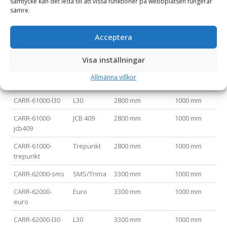
samtycke kan det leda till att vissa funktioner på webbplatsen fungerar
sämre.
Varianttabell
Acceptera
Artikelnummer
Fäste
Bladlängd (mm)
Höjd (mm)
Re
CARR-61000-sms
SMS/Trima
2800 mm
1000 mm
3-6
Visa inställningar
CARR-61000-
Euro
2800 mm
1000 mm
3-6
Allmänna villkor
euro
CARR-61000-l30
L30
2800 mm
1000 mm
3-6
CARR-61000-
JCB 409
2800 mm
1000 mm
3-6
jcb409
CARR-61000-
Trepunkt
2800 mm
1000 mm
3-6
trepunkt
CARR-62000-sms
SMS/Trima
3300 mm
1000 mm
6-1
CARR-62000-
Euro
3300 mm
1000 mm
6-1
euro
CARR-62000-l30
L30
3300 mm
1000 mm
6-1