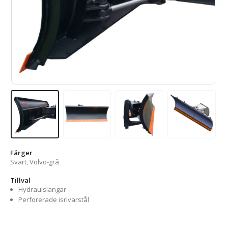
Färger
Svart, Volvo-grå
Tillval
Hydraulslangar
Perforerade isrivarstål