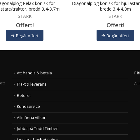
agonalplog Relax konisk för
Diagonalplog konisk för hjullastar
astare/traktor, bredd 3,4-3,7m
bredd 3,4-4,0m
STARK
STARK
Offert!
Offert!
Begär offert
Begär offert
Att handla & betala
PR
ett
All
Frakt & leverans
Returer
Kundservice
Allmänna villkor
Jobba på Todd Timber
Leasing & avbetalning