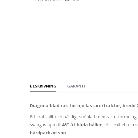
BESKRIVNING
GARANTI
Diagonalblad rak för hjullastare/traktor, bredd
Ett kraftfullt och pålitligt snöblad med rak utformnin
svängas upp till
45° åt båda hållen
för flexibel och 
hårdpackad snö
.