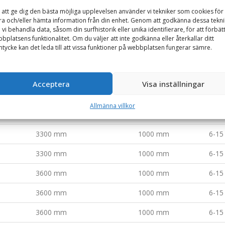
 att ge dig den bästa möjliga upplevelsen använder vi tekniker som cookies för 
2800 mm
1000 mm
3-6 
ra och/eller hämta information från din enhet. Genom att godkänna dessa tekni
 vi behandla data, såsom din surfhistorik eller unika identifierare, för att förbät
2800 mm
1000 mm
3-6 
bplatsens funktionalitet. Om du väljer att inte godkänna eller återkallar ditt
tycke kan det leda till att vissa funktioner på webbplatsen fungerar sämre.
3300 mm
1000 mm
6-15
3300 mm
1000 mm
6-15
Acceptera
Visa inställningar
3300 mm
1000 mm
6-15
Allmänna villkor
3300 mm
1000 mm
6-15
3300 mm
1000 mm
6-15
3300 mm
1000 mm
6-15
3600 mm
1000 mm
6-15
3600 mm
1000 mm
6-15
3600 mm
1000 mm
6-15