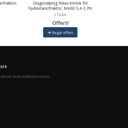
e/traktor,
Diagonalplog Relax konisk för
Diagonalplog 
hjullastare/traktor, bredd 3,4-3,7m
STARK
Offert!
Begär offert
ISER
a priser visas exklusive moms.