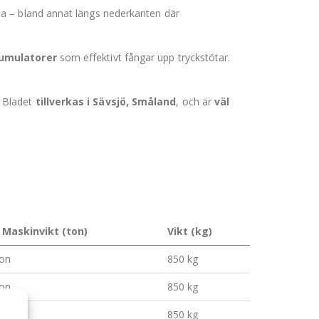
na – bland annat längs nederkanten där
umulatorer
som effektivt fångar upp tryckstötar.
. Bladet
tillverkas i Sävsjö, Småland
, och är
väl
 Maskinvikt (ton)
Vikt (kg)
ton
850 kg
ton
850 kg
ton
850 kg