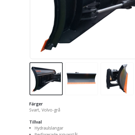
Färger
Svart, Volvo-grå
Tillval
Hydraulslangar
Perforerade isrivarstål