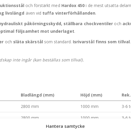
uktionsstål
och förstärkt med
Hardox 450
i de mest utsatta delar
ng livslängd
även vid
tuffa vinterförhållanden
.
hydrauliskt påkörningsskydd, ställbara chockventiler
och
ack
optimal följsamhet mot underlaget
.
er
och
släta skärstål
som standard.
Isrivarstål finns som tillval
kap inte ingår (kan beställas som tillval).
Bladlängd (mm)
Höjd (mm)
Rek.
2800 mm
1000 mm
3-6 
2800 mm
1000 mm
3-6 
Hantera samtycke
2800 mm
1000 mm
3-6 