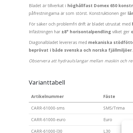
Bladet är tillverkat i
höghållfast Domex 650 konstr
påfrestningarna är som störst. Konstruktionen ger
lå
För säker och problemfri drift är bladet utrustat med
Infästningen har
±8° horisontalpendling
vilket ger
Diagonalbladet levereras med
mekaniska stödfött
beprövat i både svenska och norska fjällmiljöer
.
Observera att hydraulslangar mellan maskin och reds
Varianttabell
Artikelnummer
Fäste
CARR-61000-sms
SMS/Trima
CARR-61000-euro
Euro
CARR-61000-l30
L30