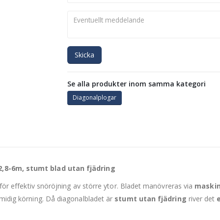
Skicka
Se alla produkter inom samma kategori
Diagonalplogar
 2,8-6m, stumt blad utan fjädring
g för effektiv snöröjning av större ytor. Bladet manövreras via
maskin
smidig körning. Då diagonalbladet är
stumt utan fjädring
river det