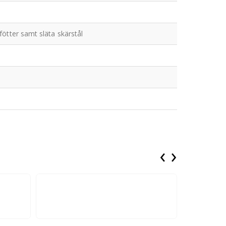
fötter samt släta skärstål
‹
›