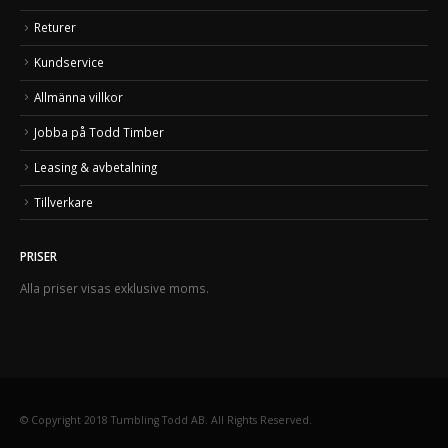
Returer
Kundservice
Allmänna villkor
Jobba på Todd Timber
Leasing & avbetalning
Tillverkare
PRISER
Alla priser visas exklusive moms.
© Copyright 2018 Tumbling Todd AB. All Rights Reserved.