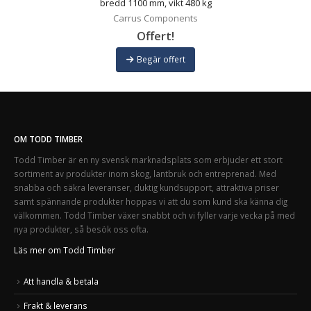
bredd 1100 mm, vikt 480 kg
Carrus Components
Offert!
Begär offert
OM TODD TIMBER
Todd Timber är en ny svensk marknadsplats som erbjuder ett stort
sortiment av produkter inom skog, lantbruk och entreprenad. Med
snabba och säkra leveranser, duktig kundsupport, attraktiva priser
samt spännande produkter hoppas vi att du som kund ska känna dig
välkommen. Todd Timber växer snabbt och vi fyller varje vecka på med
nya produkter, så besök oss ofta.
Läs mer om Todd Timber
Att handla & betala
Frakt & leverans