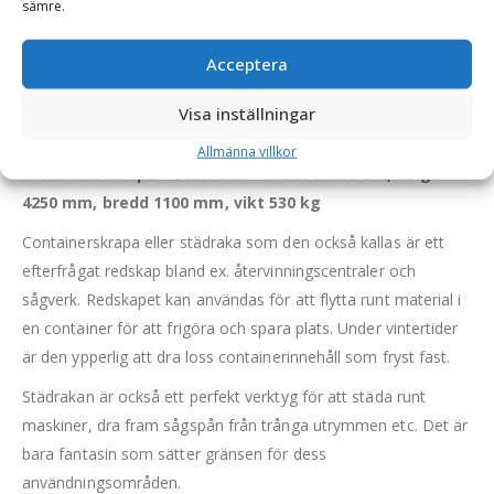
sämre.
Containerskrapor
Containerskrapor på kampanj
Acceptera
BESKRIVNING
Visa inställningar
Allmänna villkor
Containerskrapa – Städraka – fäste Stora BM, längd
4250 mm, bredd 1100 mm, vikt 530 kg
Containerskrapa eller städraka som den också kallas är ett
efterfrågat redskap bland ex. återvinningscentraler och
sågverk. Redskapet kan användas för att flytta runt material i
en container för att frigöra och spara plats. Under vintertider
är den ypperlig att dra loss containerinnehåll som fryst fast.
Städrakan är också ett perfekt verktyg för att städa runt
maskiner, dra fram sågspån från trånga utrymmen etc. Det är
bara fantasin som sätter gränsen för dess
användningsområden.