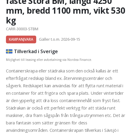
fäste Stora BM, längd 4250
mm, bredd 1100 mm, vikt 530
kg
CARR-30003-STBM
Gäller t.o.m. 2026-09-15
KAMPANJVARA
Tillverkad i Sverige
Möjlighet till leasing eller avbetalning via Nordea Finance.
Containerskrapa eller städraka som den också kallas är ett
efterfrågat redskap bland ex. återvinningscentraler och
sågverk. Redskapet kan användas för att flytta runt material i
en container för att frigöra och spara plats. Under vintertider
är den ypperlig att dra loss containerinnehåll som fryst fast.
Städrakan är också ett perfekt verktyg för att städa runt
maskiner, dra fram sågspån från trånga utrymmen etc. Det är
bara fantasin som sätter gränsen för dess
användningsområden. Containerskrapan tillverkas i Sävsjö i