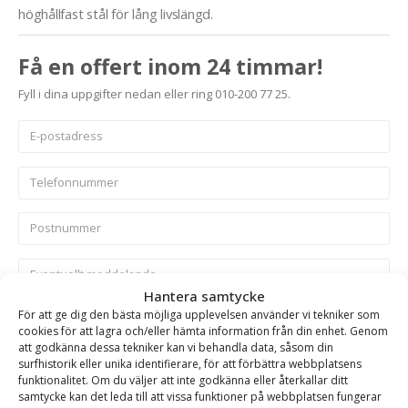
höghållfast stål för lång livslängd.
Få en offert inom 24 timmar!
Fyll i dina uppgifter nedan eller ring 010-200 77 25.
Hantera samtycke
För att ge dig den bästa möjliga upplevelsen använder vi tekniker som
cookies för att lagra och/eller hämta information från din enhet. Genom
Skicka
att godkänna dessa tekniker kan vi behandla data, såsom din
surfhistorik eller unika identifierare, för att förbättra webbplatsens
funktionalitet. Om du väljer att inte godkänna eller återkallar ditt
Se alla produkter inom samma kategori
samtycke kan det leda till att vissa funktioner på webbplatsen fungerar