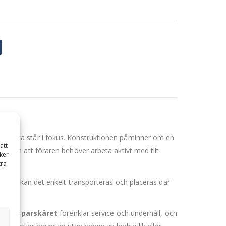
litstyrka står i fokus. Konstruktionen påminner om en
att
 utan att föraren behöver arbeta aktivt med tilt
ker
tra
s upp kan det enkelt transporteras och placeras där
bara sparskäret
förenklar service och underhåll, och