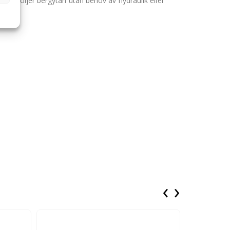
käret följer bergytan utan behov av hydraulik eller
‹
›