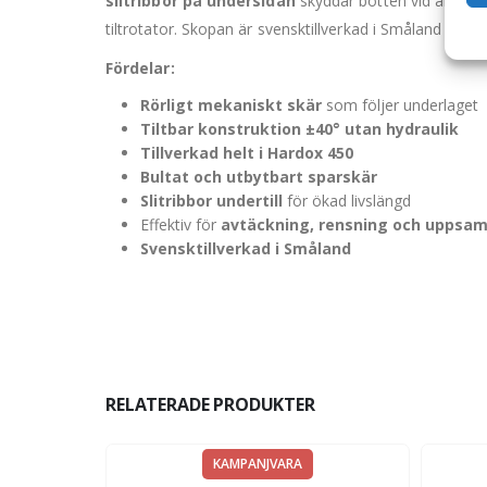
slitribbor på undersidan
skyddar botten vid arbete
tiltrotator. Skopan är svensktillverkad i Småland med 
Fördelar:
Rörligt mekaniskt skär
som följer underlaget
Tiltbar konstruktion ±40° utan hydraulik
Tillverkad helt i Hardox 450
Bultat och utbytbart sparskär
Slitribbor undertill
för ökad livslängd
Effektiv för
avtäckning, rensning och uppsam
Svensktillverkad i Småland
RELATERADE PRODUKTER
KAMPANJVARA