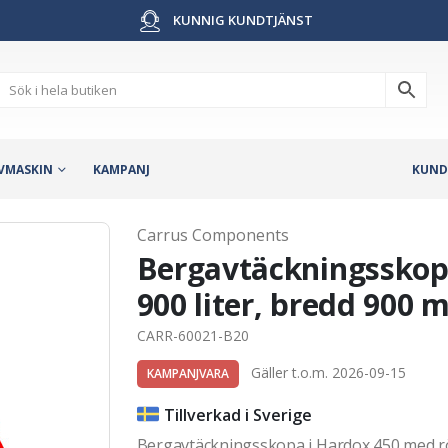
KUNNIG KUNDTJÄNST
VMASKIN
KAMPANJ
KUND
Carrus Components
Bergavtäckningsskopa
900 liter, bredd 900
CARR-60021-B20
Gäller t.o.m. 2026-09-15
KAMPANJVARA
Tillverkad i Sverige
Bergavtäckningsskopa i Hardox 450 med rö