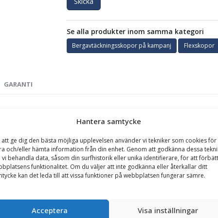
Skicka
Se alla produkter inom samma kategori
Bergavtäckningsskopor på kampanj
Flexskopor
GARANTI
0 liter, bredd 900 mm, med sparskär
Hantera samtycke
fektiv friläggning och rensning av bergytor
där precision och s
 att ge dig den bästa möjliga upplevelsen använder vi tekniker som cookies för 
kt rörligt skär som följer underlaget
och ger en jämn avtäckning
ra och/eller hämta information från din enhet. Genom att godkänna dessa tekni
 vi behandla data, såsom din surfhistorik eller unika identifierare, för att förbät
bplatsens funktionalitet. Om du väljer att inte godkänna eller återkallar ditt
 löst material från berg
innan vidare arbete. När materialet samlat
tycke kan det leda till att vissa funktioner på webbplatsen fungerar sämre.
n entreprenadarbeten till förberedelser inför sprängning och schakt.
ox 450
för hög slitstyrka och lång livslängd. Det
bultade och utbyt
Acceptera
Visa inställningar