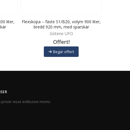
0 liter,
Flexskopa – fäste S1/B20, volym 900 liter,
Flexskopa –
kär
bredd 920 mm, med sparskär
bredd
Götene UFO
Offert!
Begär offert
ISER
a priser visas exklusive moms.