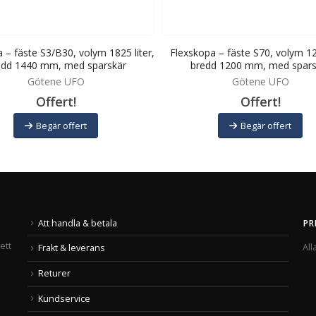
 – fäste S3/B30, volym 1825 liter,
Flexskopa – fäste S70, volym 120
edd 1440 mm, med sparskär
bredd 1200 mm, med spars
Götene UFO
Götene UFO
Offert!
Offert!
Begär offert
Begär offert
Att handla & betala
PR
ett
All
Frakt & leverans
Returer
Kundservice