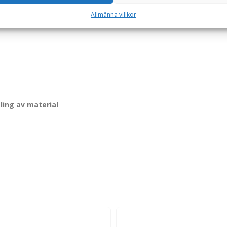
 mot hårda ytor. Den
mekaniska tiltningen upp till ±40°
gör att s
fokus på robust funktion och driftsäkerhet.
Allmänna villkor
ling av material