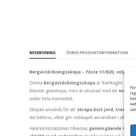
BESKRIVNING
ÖVRIG PRODUKTINFORMATION
Bergavtäckningsskopa – fäste S1/B20, volym 90
Denna
bergavtäckningsskopa
är framtagen för
ef
För
klassisk grävskopa, men är utrustad med ett
mekanis
lag
under hela momentet.
kan
web
Skopan används för att
skrapa bort jord, sten och
sam
det behövs, vilket gör redskapet användbart i allt frå
Hela konstruktionen tillverkas
genomgående i Hard