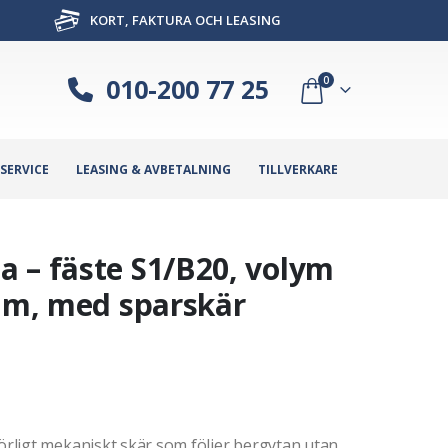
KORT, FAKTURA OCH LEASING
010-200 77 25
0
SERVICE
LEASING & AVBETALNING
TILLVERKARE
 – fäste S1/B20, volym
 mm, med sparskär
rligt mekaniskt skär som följer bergytan utan