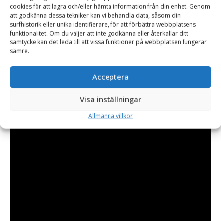
cookies för att lagra och/eller hämta information från din enhet. Genom
att flytta balar.
att godkänna dessa tekniker kan vi behandla data, såsom din
surfhistorik eller unika identifierare, för att förbättra webbplatsens
Redskapet levereras komplett med 2 hydraulslangar.
funktionalitet. Om du väljer att inte godkänna eller återkallar ditt
samtycke kan det leda till att vissa funktioner på webbplatsen fungerar
sämre.
Acceptera
Visa inställningar
Allmänna villkor