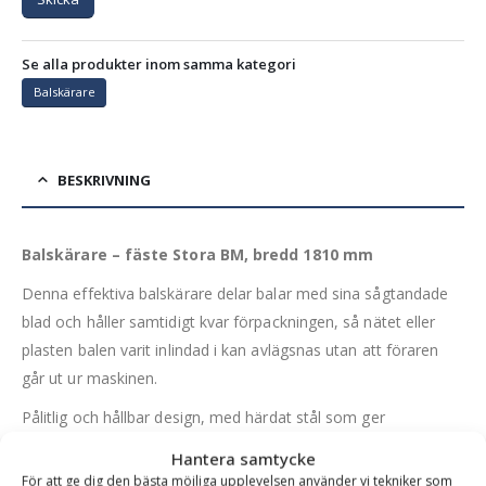
Se alla produkter inom samma kategori
Balskärare
BESKRIVNING
Balskärare – fäste Stora BM, bredd 1810 mm
Denna effektiva balskärare delar balar med sina sågtandade
blad och håller samtidigt kvar förpackningen, så nätet eller
plasten balen varit inlindad i kan avlägsnas utan att föraren
går ut ur maskinen.
Pålitlig och hållbar design, med härdat stål som ger
balskäraren en lång livslängd.
Hantera samtycke
För att ge dig den bästa möjliga upplevelsen använder vi tekniker som
Balskäraren går även att använda som vanliga balspjut, för