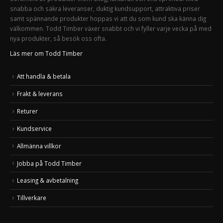
snabba och säkra leveranser, duktig kundsupport, attraktiva priser
samt spännande produkter hoppas vi att du som kund ska känna dig
välkommen. Todd Timber växer snabbt och vi fyller varje vecka på med
nya produkter, så besök oss ofta.
Läs mer om Todd Timber
Att handla & betala
Frakt & leverans
Returer
Kundservice
Allmänna villkor
Jobba på Todd Timber
Leasing & avbetalning
Tillverkare