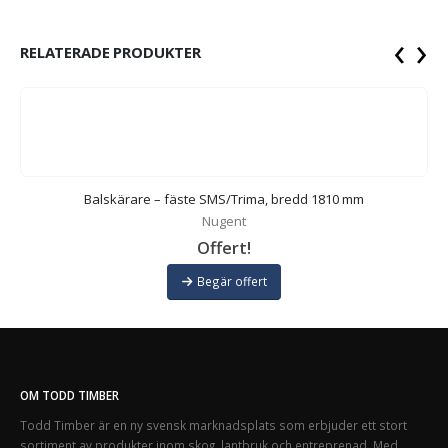
‹
›
RELATERADE PRODUKTER
Balskärare – fäste SMS/Trima, bredd 1810 mm
Nugent
Offert!
Begär offert
OM TODD TIMBER
Todd Timber är en ny svensk marknadsplats som erbjuder ett stort
sortiment av produkter inom skog, lantbruk och entreprenad. Med